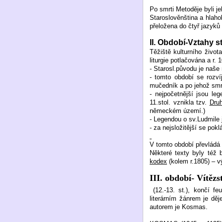
Po smrti Metoděje byli j
Staroslověnština a hlahol
přeložena do čtyř jazyků 
II. Období-Vztahy st
Těžiště kulturního živo
liturgie potlačována a r
- Starosl.původu je naše
- tomto období se rozvíj
mučedník a po jehož smrt
- nejpočetnější jsou le
11.stol. vznikla tzv.
Druh
německém území.)
- Legendou o sv.Ludmile 
- za nejsložitější se pok
V tomto období převládá
Některé texty byly též 
kodex
(kolem r.1805) – vý
III. období-
Vítězs
(12.-13. st.), končí f
literárním žánrem je dě
autorem je Kosmas.