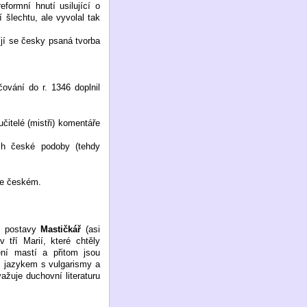
formní hnutí usilující o
í šlechtu, ale vyvolal tak
íjí se česky psaná tvorba
ování do r. 1346 doplnil
učitelé (mistři) komentáře
ich české podoby (tehdy
zyce českém.
ní postavy
Mastičkář
(asi
v tří Marií, které chtěly
ení mastí a přitom jsou
m jazykem s vulgarismy a
ažuje duchovní literaturu