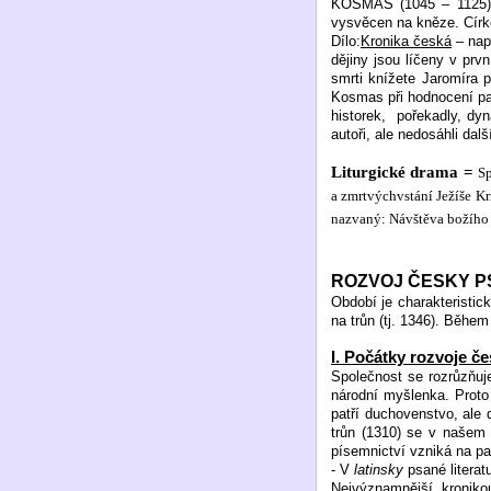
KOSMAS (1045 – 1125) -
vysvěcen na kněze. Círke
Dílo:
Kronika česká
– nap
dějiny jsou líčeny v prv
smrti knížete Jaromíra p
Kosmas při hodnocení pan
historek,
pořekadly, dyn
autoři, ale nedosáhli da
Liturgické drama =
Sp
a zmrtvýchvstání Ježíše Kri
nazvaný: Návštěva božího h
ROZVOJ ČESKY PS
Období je charakteristic
na trůn (tj. 1346). Běhe
I. Počátky rozvoje če
Společnost se rozrůzňuj
národní myšlenka. Proto 
patří duchovenstvo, ale
trůn (1310) se v našem p
písemnictví vzniká na p
- V
latinsky
psané literat
Nejvýznamnější kroniko