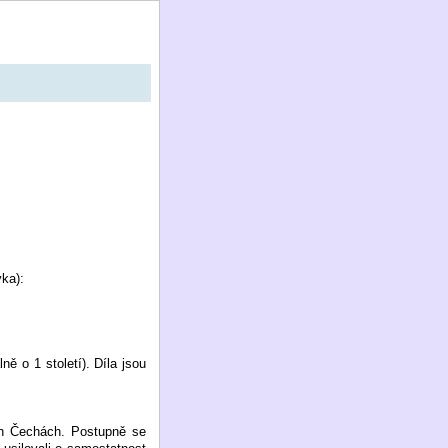
yka):
ě o 1 století). Díla jsou
ch Čechách. Postupně se