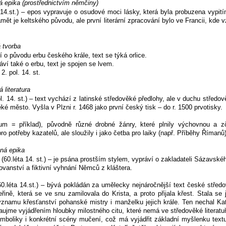
á epika (prostřednictvím němčiny)
.14.st.) – epos vypravuje o osudové moci lásky, která byla probuzena vypit
ámět je keltského původu, ale první literární zpracování bylo ve Francii, kde v
á tvorba
 o původu erbu českého krále, text se týká orlice.
ví také o erbu, text je spojen se lvem.
. pol. 14. st.
 literatura
ol. 14. st.) – text vychází z latinské středověké předlohy, ale v duchu středov
é město. Vyšla v Plzni r. 1468 jako první český tisk – do r. 1500 prvotisky.
m = příklad), původně různé drobné žánry, které plnily výchovnou a zč
pro potřeby kazatelů, ale sloužily i jako četba pro laiky (např. Příběhy Římanů)
ná epika
(60.léta 14. st.) – je psána prostším stylem, vypráví o zakladateli Sázavskéh
vanství a fiktivní vyhnání Němců z kláštera.
60.léta 14.st.) – bývá pokládán za umělecky nejnáročnější text české středov
ině, která se ve snu zamilovala do Krista, a proto přijala křest. Stala s
ýznamu křesťanství pohanské mistry i manželku jejich krále. Ten nechal Kat
zaujme vyjádřením hloubky milostného citu, které nemá ve středověké literatu
ymboliky i konkrétní scény mučení, což má vyjádřit základní myšlenku text