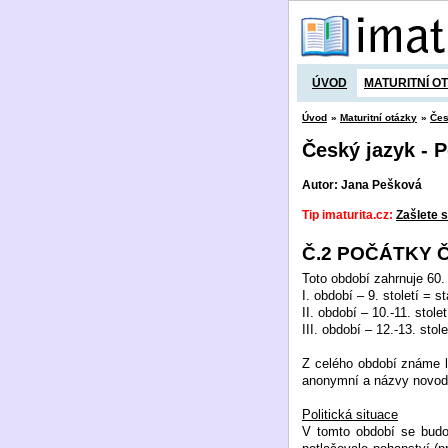
ÚVOD
MATURITNÍ O
Úvod
»
Maturitní otázky
»
Čes
Český jazyk - P
Autor: Jana Pešková
Tip imaturita.cz:
Zašlete s
Č.2 POČÁTKY 
Toto období zahrnuje 60. l
I. období – 9. století = 
II. období – 10.-11. stole
III. období – 12.-13. sto
Z celého období známe li
anonymní a názvy novod
Politická situace
V tomto období se budo