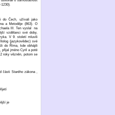
 usilovali o samostatnost
-1230).
li do Čech, užívali jako
tina a Metoděje (863). O
aela III. Ten vyslal
na
jší vzdělanci své doby,
yka. V 9. století mluvili
filolog (jazykovědec) své
li do Říma, kde obhájili
 přijal jméno Cyril a poté
, 2 roky vězněn, potom se
ad části Starého zákona ,
ijetí
jší je