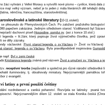
eho žáci vyhnáni z Velké Moravy a vytvořili nové písmo –
cyrilice
, která dala 
ice mají velký význam, neboť je to jeden z mála literárních děl tehdejší doby
(latina, němčina, francouzština, staroslověnština).
aroslověnské a latinské literatury (
10-11.století)
ta se přesunulo do Přemyslovských Čech. Po založení pražského biskupství 
. 1080 papežem zakázána. Jediným střediskem starosl. Vzdělanosti byl Sázavs
 nejstarší duchovní píseň
Hospodine, pomiluj ny
. (asi z konce 10.stol.)
í legenda = lit.žánr, který popisuje život výjimečného člověka, jenž zprav
i se děly zázraky.
gendy václavské:
První starosl.legenda o sv.Václavu
(= Život sv.Václava) (
á starosl. legenda o sv.Václavu
. Byla pravděpodobně inspirována
Gumpold
je např.
Byl v zemi české
ládá
Kristianova legenda
známá pod názvem
Život a umučení sv. Václava a je
 tzv.
receptivní tvorba
(nepůvodní a společná pro různé národní středověké lit
bohatě iluminovány, tj. obsahovaly miniatury. Nejvýznamnější památkou t
bor z evangelií.
tví latiny a první použití češtiny
eudální rozdrobenost a zaniká pohanství. Rozvíjela se latinsky
psaná tvo
jepisectví. Nejvýznamnějším dílem 12. století se stala Kronika česká (Chr