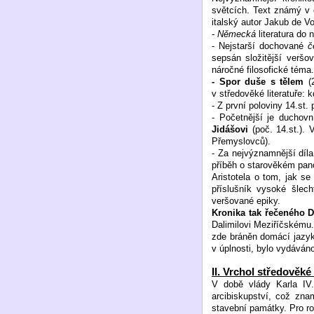
světcích. Text známý v 
italský autor Jakub de Vo
- Německá
literatura do 
- Nejstarší dochované
č
sepsán složitější veršo
náročné filosofické téma.
- Spor duše s tělem
(2
v středověké literatuře: 
- Z první poloviny 14.st.
- Početnější je duchovn
Jidášovi
(poč. 14.st.). 
Přemyslovců).
- Za nejvýznamnější díl
příběh o starověkém pan
Aristotela o tom, jak 
příslušník vysoké šlec
veršované epiky.
Kronika tak řečeného D
Dalimilovi Meziříčskému.
zde bráněn domácí jazyk 
v úplnosti, bylo vydáván
II. Vrchol středověké 
V době vlády Karla IV.
arcibiskupství, což zna
stavební památky. Pro ro