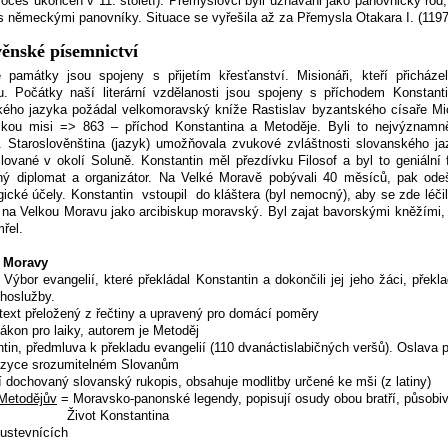
roces ukončen v 11. století). Přemyslovci byli uznáváni jako panovnický rod,
 s německými panovníky. Situace se vyřešila až za Přemysla Otakara I. (1197
věnské písemnictví
památky jsou spojeny s přijetím křesťanství. Misionáři, kteří přicháze
inu. Počátky naší literární vzdělanosti jsou spojeny s příchodem Konstan
kého jazyka požádal velkomoravský kníže Rastislav byzantského císaře Mich
kou misi => 863 – příchod Konstantina a Metoděje. Byli to nejvýznamně
. Staroslověnština (jazyk) umožňovala zvukové zvláštnosti slovanského jaz
Slované v okolí Soluně. Konstantin měl přezdívku Filosof a byl to geniální 
ný diplomat a organizátor. Na Velké Moravě pobývali 40 měsíců, pak odeš
rgické účely. Konstantin
vstoupil
do kláštera (byl nemocný), aby se zde léčil,
l na Velkou Moravu jako arcibiskup moravský. Byl zajat bavorskými kněžími
řel.
é Moravy
ýbor evangelií, které překládal Konstantin a dokončili jej jeho žáci, překl
ohoslužby.
text přeložený z řečtiny a upravený pro domácí poměry
ákon pro laiky, autorem je Metoděj
in, předmluva k překladu evangelií (110 dvanáctislabičných veršů). Oslava př
jazyce srozumitelném Slovanům
í dochovaný slovanský rukopis, obsahuje modlitby určené ke mši (z latiny)
 Metodějův
= Moravsko-panonské legendy, popisují osudy obou bratří, působivě
Život Konstantina
ustevnících