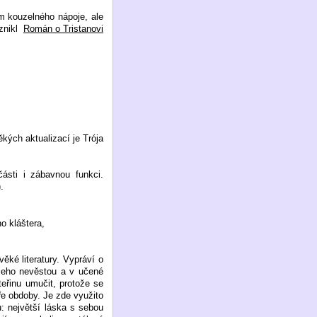
ím kouzelného nápoje, ale
znikl
Román o Tristanovi
ěkých aktualizací je Trója
ásti i zábavnou funkci.
.
o kláštera,
ěké literatury. Vypráví o
e jeho nevěstou a v učené
eřinu umučit, protože se
ře obdoby. Je zde využito
u: největší láska s sebou