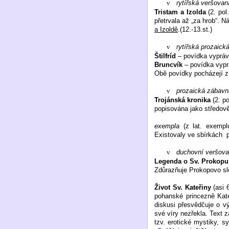
v
rytířská veršovan
Tristam a Izolda
(2. pol
přetrvala až „za hrob“. N
a Izoldě
.(12.-13.st.)
v
rytířská prozaick
Štilfríd
– povídka vypráví
Bruncvík
– povídka vyprá
Obě povídky pocházejí z 2
v
prozaická zábavná
Trojánská kronika
(2. p
popisována jako středověk
exempla
(z lat. exemplu
Existovaly ve sbírkách
v
duchovní veršova
Legenda o Sv. Prokopu
Zdůrazňuje Prokopovo slo
Život Sv. Kateřiny
(asi 
pohanské princezně Kateř
diskusi přesvědčuje o v
své víry nezřekla. Text 
tzv. erotické mystiky, s