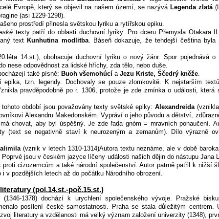
celé Evropě, který se objevil na našem území, se nazývá
Legenda zlatá
(L
ragine (asi 1229-1298).
našeho prostředí přinesla světskou lyriku a rytířskou epiku.
eské
texty patří do oblasti duchovní lyriky. Pro dceru Přemysla Otakara II.
vaný text
Kunhutina modlitba
. Báseň dokazuje, že tehdejší čeština byla 
0.léta 14.st.), obohacuje duchovní lyriku o nový žánr. Spor pojednává 
kdo nese odpovědnost za lidské hříchy, zda tělo, nebo duše.
 pocházejí také písně:
Buoh všemohúcí
a
Jezu Kriste, Ščedrý kněže
.
í epika, tzn. legendy. Dochovaly se pouze zlomkovitě. K nejstarším text
Vznikla pravděpodobně po r. 1306, protože je zde zmínka o události, která 
a tohoto období jsou považovány texty světské epiky:
Alexandreida
(vznikl
ovníkovi Alexandru Makedonském. Vypráví o jeho původu a dětství, zdůrazněn
se má chovat, aby byl úspěšný. Je zde řada gnóm = mravních ponaučení. A
hty (text se negativně staví k neurozeným a zemanům). Dílo výrazně ovli
alimila
(vznik v letech 1310-1314)Autora textu neznáme, ale v době barok
 Poprvé jsou v českém jazyce líčeny události našich dějin do nástupu Jana
proti cizozemcům a také národní společenství. Autor patrně patřil k nižší š
o i v pozdějších letech až do počátku Národního obrození.
literatury (pol.14.st.-poč.15.st.)
 (1346-1378) dochází k urychlení společenského vývoje. Pražské bisk
menalo posílení české samostatnosti. Praha se stala důležitým centrem. 
zvoj literatury a vzdělanosti má velký význam založení univerzity (1348), prv