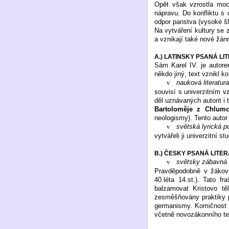
Opět však vzrostla moc 
nápravu. Do konfliktu s c
odpor panstva (vysoké šl
Na vytváření kultury se 
a vznikají také nové žán
A.) LATINSKY PSANÁ L
Sám Karel IV. je autore
někdo jiný, text vznikl k
v
nauková literatura
souvisí s univerzitním v
děl uznávaných autorit i 
Bartoloměje z Chlum
neologismy). Tento auto
v
světská lyrická p
vytvářeli ji univerzitní s
B.) ČESKY PSANÁ LITE
v
světsky zábavná l
Pravděpodobně v žákovs
40.léta 14.st.). Tato fr
balzamovat Kristovo tě
zesměšňovány praktiky p
germanismy. Komičnost hr
včetně novozákonního te