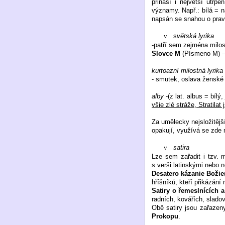
přináší i největší utrp
významy. Např.: bílá = n
napsán se snahou o prav
v
s
větská lyrika
-patří sem zejména milos
Slovce M
(Písmeno M) –
kurtoazní milostná lyrika
- smutek, oslava ženské 
alby
-(z lat. albus = bíl
všie zlé stráže, Stratila
Za umělecky nejsložitějš
opakují, využívá se zde 
v
satira
Lze sem zařadit i tzv. m
s verši latinskými nebo
Desatero kázanie Božie
hříšníků, kteří přikázání 
Satiry o řemeslnících a
radních, kovářích, sladov
Obě satiry jsou zařazen
Prokopu
.