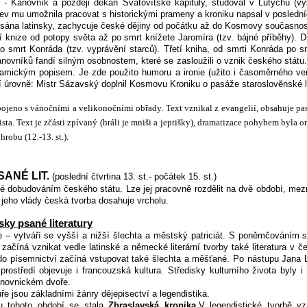
 Kanovník a později děkan Svatovítské kapituly, studoval v Lutychu (vyš
v mu umožnila pracovat s historickými prameny a kroniku napsal v poslední
sána latinsky, zachycuje české dějiny od počátku až do Kosmovy současnost
ní knize od potopy světa až po smrt knížete Jaromíra (tzv. bájné příběhy). D
o smrt Konráda (tzv. vyprávění starců). Třetí kniha, od smrti Konráda po 
ovníků fandí silným osobnostem, které se zasloužili o vznik českého státu.
amickým popisem. Je zde použito humoru a ironie (užito i časoměrného verš
lší úrovně: Mistr Sázavský doplnil Kosmovu Kroniku o pasáže staroslověnské li
ojeno s vánočními a velikonočními obřady. Text vznikal z evangelií, obsahuje pa
sta. Text je zčásti zpívaný (hráli je mniši a jeptišky), dramatizace pohybem byla 
robu (12.-13. st.).
ANÉ LIT.
(poslední čtvrtina 13. st.- počátek 15. st.)
ké dobudováním českého státu. Lze jej pracovně rozdělit na dvě období, mez
m jeho vlády česká tvorba dosahuje vrcholu.
sky psané literatury
e – vytváří se vyšší a nižší šlechta a městský patriciát. S poněmčováním s
začíná vznikat vedle latinské a německé literární tvorby také literatura v
 do písemnictví začíná vstupovat také šlechta a měšťané. Po nástupu Jan
rostředí objevuje i francouzská kultura. Středisky kulturního života byly i
anovnickém dvoře.
uře jsou základními žánry dějepisectví a legendistika.
u tohoto období se stala
Zbraslavská kronika
.V legendistické tvorbě v