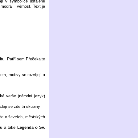
ají v symbolice ustálené
 modrá = věrnost. Text je
vitu. Patří sem
Přečekajte
em, motivy se rozvíjejí a
ské verše (národní jazyk)
ádějí se zde tři skupiny
 zde o ševcích, městských
nu
a také
Legenda o Sv.