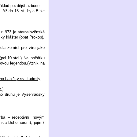
základ pozdější azbuce.
. Až do 15. st. byla Bible
r. 973 je staroslověnská
ký klášter (opat Prokop).
idla zemřel pro víru jako
pol.10.stol.) Na počátku
ovou legendou
.(Vznik na
ho babičky sv. Ludmily
.).
oho druhu je
Vyšehradský
rba – receptivní, novým
onica Bohemorum), jejímž