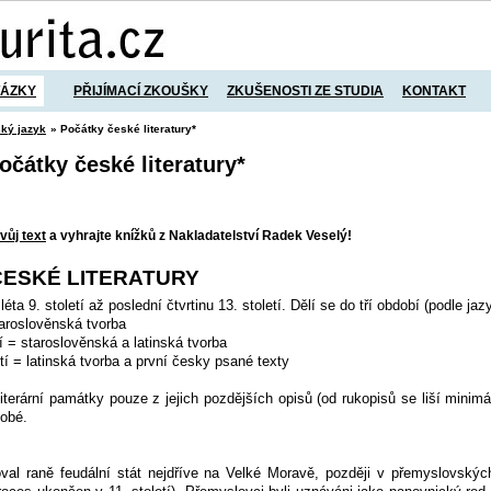
TÁZKY
PŘIJÍMACÍ ZKOUŠKY
ZKUŠENOSTI ZE STUDIA
KONTAKT
ký jazyk
» Počátky české literatury*
očátky české literatury*
vůj text
a vyhrajte knížků z Nakladatelství Radek Veselý!
ČESKÉ LITERATURY
éta 9. století až poslední čtvrtinu 13. století. Dělí se do tří období (podle jaz
staroslověnská tvorba
tí = staroslověnská a latinská tvorba
letí = latinská tvorba a první česky psané texty
terární památky pouze z jejich pozdějších opisů (od rukopisů se liší minimáln
obé.
val raně feudální stát nejdříve na Velké Moravě, později v přemyslovský