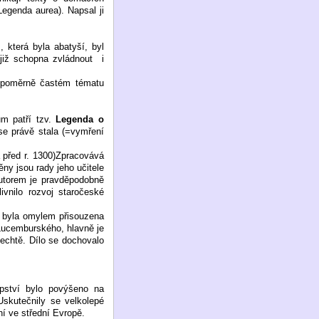
egenda aurea). Napsal ji
, která byla abatyší, byl
již schopna zvládnout
i
o poměrně častém tématu
ům patří tzv.
Legenda o
se právě stala (=vymření
a před r. 1300)Zpracovává
y jsou rady jeho učitele
utorem je pravděpodobně
vnilo rozvoj staročeské
a byla omylem přisouzena
 Lucemburského, hlavně je
lechtě. Dílo se dochovalo
upství bylo povýšeno na
Uskutečnily se velkolepé
ní ve střední Evropě.