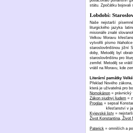
potlačovalo pohanství (p
státu. Zpočátku bojovali
I.období: Staroslo
Naše nejstarší písemné 
liturgického jazyka lat
misionáře znalé slovans
Velkou Moravu křesťans
vytvořili písmo
hlaholice
staroslověnštinou jižní 
doby, Metoděj byl obrat
staroslověnštinu pro litu
zemřel. Metoděj se vráti
vrátil na Moravu, kde zem
Literární památky Velk
Překlad Nového zákona, V
která je uživatelná pro b
Nomokánon
= právnický 
Zákon sjudnyj ljudem
= z
Proglas
= sepsal Konstant
křesťanství v 
Kyjevské listy
= nejstarš
Život Konstantina, Život
Paterick
= omniších a po