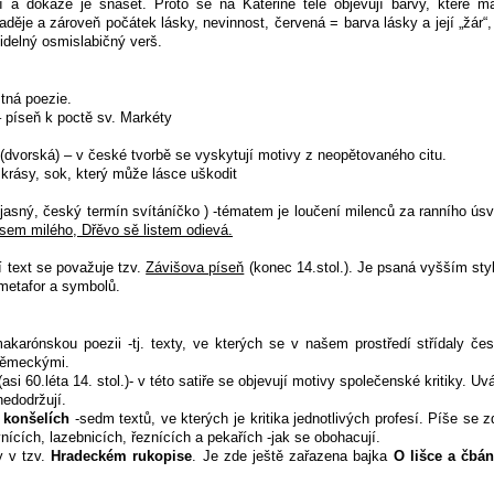
ení a dokáže je snášet. Proto se na Kateřině těle objevují barvy, které m
aděje a zároveň počátek lásky, nevinnost, červená = barva lásky a její „žár“,
idelný osmislabičný verš.
tná poezie.
 píseň k poctě sv. Markéty
(dvorská) – v české tvorbě se vyskytují motivy z neopětovaného citu.
krásy, sok, který může lásce uškodit
ý, jasný, český termín svítáníčko ) -tématem je loučení milenců za ranního ús
t jsem milého, Dřěvo sě listem odievá.
í text se považuje tzv.
Závišova píseň
(konec 14.stol.). Je psaná vyšším styl
metafor a symbolů.
akarónskou poezii -tj. texty, ve kterých se v našem prostředí střídaly če
 německými.
(asi 60.léta 14. stol.)- v této satiře se objevují motivy společenské kritiky. Uv
nedodržují.
 konšelích
-sedm textů, ve kterých je kritika jednotlivých profesí. Píše se
nících, lazebnicích, řeznících a pekařích -jak se obohacují.
y v tzv.
Hradeckém rukopise
. Je zde ještě zařazena bajka
O lišce a čbá