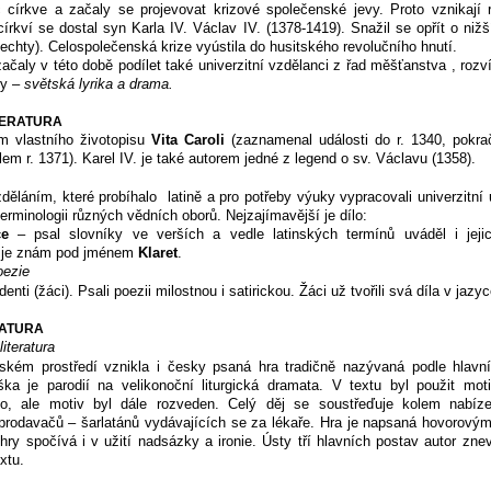
církve a začaly se projevovat krizové společenské jevy. Proto vznikají re
írkví se dostal syn Karla IV. Václav IV. (1378-1419). Snažil se opřít o nižš
echty). Celospolečenská krize vyústila do husitského revolučního hnutí.
začaly v této době podílet také univerzitní vzdělanci z řad měšťanstva , rozv
ry –
světská lyrika a drama.
ITERATURA
m vlastního životopisu
Vita Caroli
(zaznamenal události do r. 1340, pokrač
olem r. 1371). Karel IV. je také autorem jedné z legend o sv. Václavu (1358).
zděláním, které probíhalo
latině a pro potřeby výuky vypracovali univerzitní 
terminologii různých vědních oborů. Nejzajímavější je dílo:
ce
– psal slovníky ve verších a vedle latinských termínů uváděl i jej
r je znám pod jménem
Klaret
.
oezie
tudenti (žáci). Psali poezii milostnou i satirickou. Žáci už tvořili svá díla v ja
RATURA
iteratura
kém prostředí vznikla i česky psaná hra tradičně nazývaná podle hlav
aška je parodií na velikonoční liturgická dramata. V textu byl použit moti
lo, ale motiv byl dále rozveden. Celý děj se soustřeďuje kolem nabíz
rodavačů – šarlatánů vydávajících se za lékaře. Hra je napsaná hovorový
y spočívá i v užití nadsázky a ironie. Ústy tří hlavních postav autor znev
xtu.