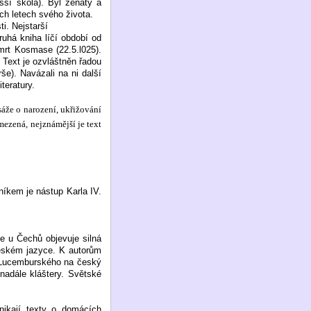
ší škola). Byl ženatý a
ch letech svého života.
i. Nejstarší
ruhá kniha líčí období od
smrt Kosmase (22.5.l025).
 Text je ozvláštněn řadou
e). Navázali na ni další
teratury.
sáže o narození, ukřižování
omezená, nejznámější je text
níkem je nástup Karla IV.
e u Čechů objevuje silná
 českém jazyce. K autorům
a Lucemburského na český
 nadále kláštery. Světské
znikají texty o domácích