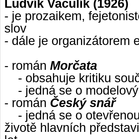
Ludvík Vaculík (1926)
- je prozaikem, fejetonis
slov
- dále je organizátorem 
- román
Morčata
- obsahuje kritiku souč
- jedná se o modelový 
- román
Český snář
- jedná se o otevřenou
životě hlavních představit