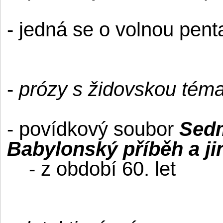
- jedná se o volnou penta
-
prózy s židovskou téma
- povídkový soubor
Sed
Babylonský příběh a ji
- z období 60. let