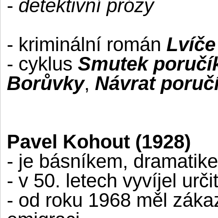
-
detektivní prózy
- kriminální román
Lvíče
- cyklus
Smutek poručí
Borůvky
,
Návrat poruč
Pavel Kohout (1928)
- je básníkem, dramatik
- v 50. letech vyvíjel urč
- od roku 1968 měl zákaz