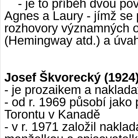
- je to příběh dvou pov
Agnes a Laury - jímž se pr
rozhovory významných os
(Hemingway atd.) a úvah
Josef Škvorecký (1924
- je prozaikem a naklad
- od r. 1969 působí jako 
Torontu v Kanadě
- v r. 1971 založil naklad