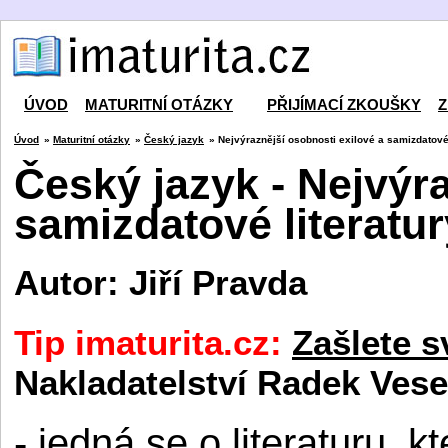
ÚVOD
MATURITNÍ OTÁZKY
PŘIJÍMACÍ ZKOUŠKY
Z
Úvod
»
Maturitní otázky
»
Český jazyk
» Nejvýraznější osobnosti exilové a samizdatové 
Český jazyk - Nejvýra
samizdatové literatur
Autor: Jiří Pravda
Tip imaturita.cz:
Zašlete s
Nakladatelství Radek Vese
- jedná se o literaturu, 