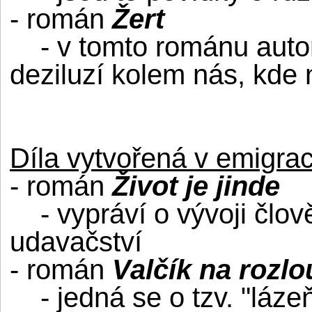
- román
Žert
- v tomto románu autor 
deziluzí kolem nás, kde 
Díla vytvořená v emigrac
- román
Život je jinde
- vypráví o vývoji člově
udavačství
- román
Valčík na rozl
- jedná se o tzv. "láze