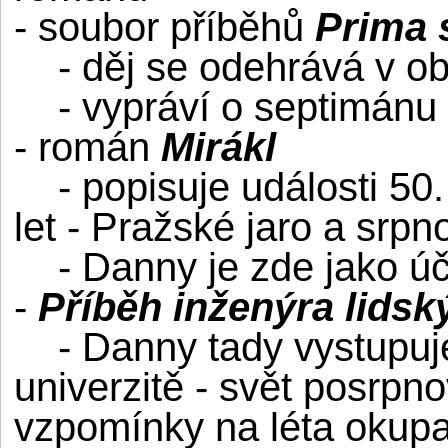
- soubor příběhů
Prima 
- děj se odehrává v ob
- vypráví o septimánu 
- román
Mirákl
- popisuje události 50. l
let - Pražské jaro a srp
- Danny je zde jako úča
-
Příběh inženýra lidsk
- Danny tady vystupuje
univerzitě - svět posrp
vzpomínky na léta okup