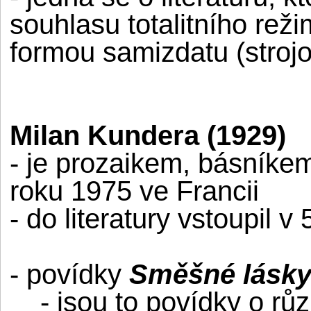
souhlasu totalitního re
formou samizdatu (strojo
Milan Kundera (1929)
- je prozaikem, básníkem
roku 1975 ve Francii
- do literatury vstoupil v 
- povídky
Směšné lásk
- jsou to povídky o rů