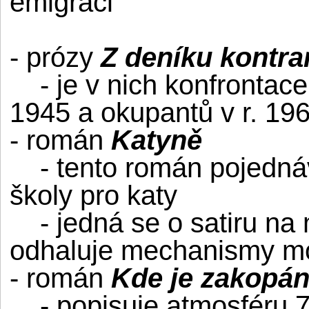
emigraci
- prózy
Z deníku kontra
- je v nich konfrontace 
1945 a okupantů v r. 19
- román
Katyně
- tento román pojednáv
školy pro katy
- jedná se o satiru na 
odhaluje mechanismy m
- román
Kde je zakopán
- popisuje atmosféru 70