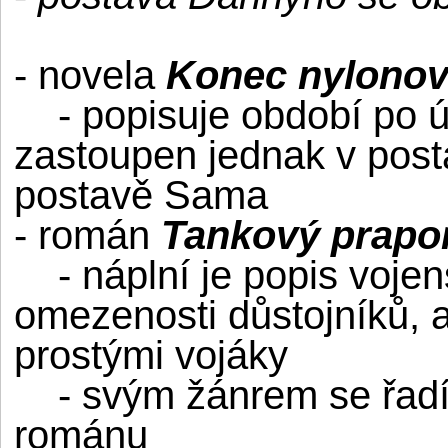
- novela
Konec nylonov
- popisuje období po ú
zastoupen jednak v postav
postavě Sama
- román
Tankový prapo
- náplní je popis vojens
omezenosti důstojníků, a
prostými vojáky
- svým žánrem se řadí 
románu