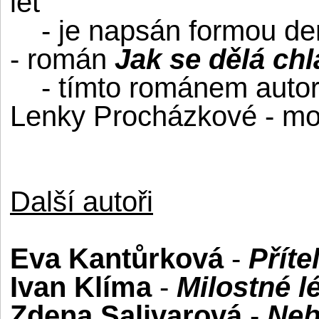
let
- je napsán formou de
- román
Jak se dělá ch
- tímto románem autor 
Lenky Procházkové - moti
Další autoři
Eva Kantůrková
-
Přít
Ivan Klíma
-
Milostné l
Zdena Salivarová
-
Neb