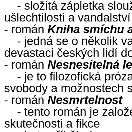
- složitá zápletka slouž
ušlechtilosti a vandalstv
- román
Kniha smíchu 
- jedná se o několik va
devastaci českých lidí do
- román
Nesnesitelná le
- je to filozofická próz
svobody a možnostech s
- román
Nesmrtelnost
- tento román je založe
skutečnosti a fikce