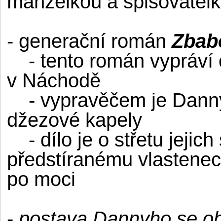
manželkou a spisovatel
- generační román
Zbabě
- tento román vypráví 
v Náchodě
- vypravěčem je Danny 
džezové kapely
- dílo je o střetu jejich
předstíranému vlastenec
po moci
-
postava Dannyho se obj