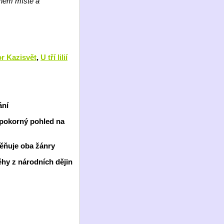
ejném místě a
r Kazisvět
,
U tří lilií
ání
, pokorný pohled na
ěňuje oba žánry
ěhy z národních dějin