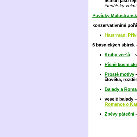
listech jako fej
čtenářsky velmi
Povídky Malostrans
konzervativními poř
Hastrman
,
Přiv
6 básnických sbírek
Knihy veršů
– v
Písně kosmick
Prosté motivy
–
člověka, rozdě
Balady a Roma
veselé balady 
Romance o Kar
Zpěvy páteční
–