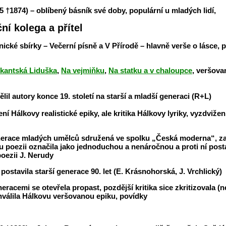
35
†1874) – oblíbený básník své doby, populární u mladých lidí,
í kolega a přítel
ické sbírky – Večerní písně a V Přírodě – hlavně verše o lásce, 
kantská Liduška
,
Na vejmiňku
,
Na statku a v chaloupce
, veršov
lil autory konce 19. století na starší a mladší generaci (R+L)
í Hálkovy realistické epiky, ale kritika Hálkovy lyriky, vyzdvi
nerace mladých umělců sdružená ve spolku „Česká moderna“, zahá
u poezii označila jako jednoduchou a nenáročnou a proti ní post
ezii J. Nerudy
 postavila starší generace 90. let (E. Krásnohorská, J. Vrchlický)
racemi se otevřela propast, pozdější kritika sice zkritizovala (n
chválila Hálkovu veršovanou epiku, povídky