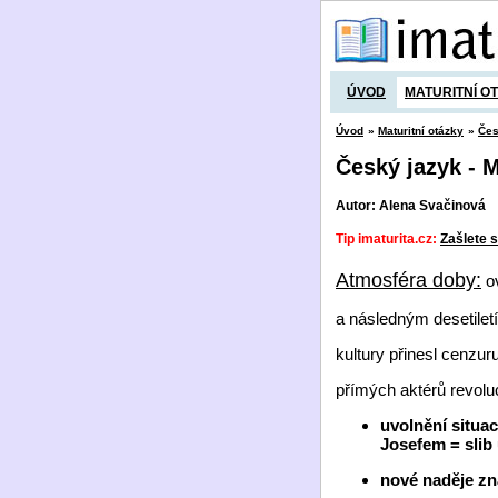
ÚVOD
MATURITNÍ O
Úvod
»
Maturitní otázky
»
Čes
Český jazyk - M
Autor: Alena Svačinová
Tip imaturita.cz:
Zašlete s
Atmosféra doby:
ov
a následným desetilet
kultury přinesl cenzu
přímých aktérů revolu
uvolnění situa
Josefem = slib
nové naděje zna