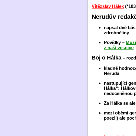
Vítězslav Hálek
(*18
Nerudův redakčn
napsal dvě básn
zdrobněliny
Povídky –
Muzi
z naší vesnice
Boj o Hálka
– rozdě
kladné hodnocen
Neruda
nastupující ge
Hálka“: Hálkov
nedoceněnou po
Za Hálka se ale
mezi oběmi gene
poezii) ale po