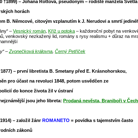
30
†1899)
– Johana Rottová, pseudonym – rodiště manžela Světlá
rských horách
em B. Němcové, citovým vzplanutím k J. Nerudovi a smrtí jedinéh
ány“ –
Vesnický román
,
Kříž u potoka
– každoroční pobyt na venkově
ů, venkovský nezkažený lid, romány s rysy realismu + důraz na mr
znamnější
y“ –
Zvonečková královna
,
Černý Petříček
†1877)
– první libretista B. Smetany před E. Krásnohorskou,
něn pro účast na revoluci 1848, potom usvědčen ze
olicií do konce života žil v ústraní
nejznámější jsou jeho libreta:
Prodaná nevěsta, Braniboři v Čec
†1914)
– založil žánr
ROMANETO
= povídka s tajemstvím často
rodních zákonů