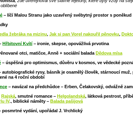
etonista
, zde uveřejňoval své slavné fejetony, které byly vždy na st
 oblíbené
ké
– líčí Malou Stranu jako uzavřený svébytný prostor s poněkud
ádky
edla žebráka na mizinu
,
Jak si pan Vorel nakouřil pěnovku
,
Dokto
 –
Hřbitovní Kvítí
– ironie, skepse, opovážlivá prvotina
ěnované otci, matičce, Anně + sociální balada
Dědova mísa
é
– úspěšná pro optimismus, důvěru v kosmos, ve vědecké pozn
 autobiografické rysy, básník je osamělý člověk, stárnoucí muž
lené na 4 roční období
nce
– navázal na předchůdce – Erben, Čelakovský, odvážně zam
–
Rajská
, smutné romance –
Helgolandská
,
látková pestrost, příb
lu IV
., biblické náměty –
Balada pašijová
 posmrtné vydání, upořádal J. Vrchlický