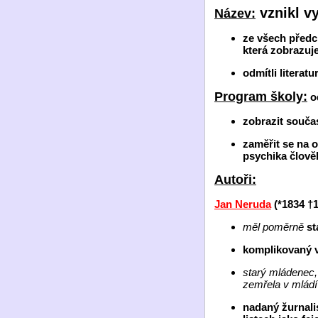
vznikl v
Název:
ze všech předch
která zobrazuj
odmítli literat
Program školy:
od
zobrazit souča
zaměřit se na 
psychika člově
Autoři:
Jan Neruda
(*1834
†1
měl poměrně
st
komplikovaný v
starý mládenec,
zemřela v mládí
nadaný žurnali