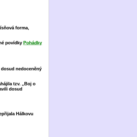
písňová forma,
ané povídky
Pohádky
žen dosud nedoceněný
jila tzv. „Boj o
avili dosud
epřijala Hálkovu