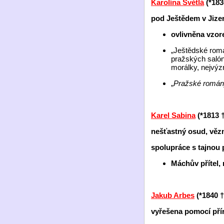
Karolína Světlá
(*18
pod Ještědem v Jize
ovlivněna vzor
„Ještědské rom
pražských salón
morálky, nejvý
„
Pražské román
Karel Sabina
(*1813
nešťastný osud, věz
spolupráce s tajnou p
Máchův přítel, 
Jakub Arbes
(*1840
vyřešena pomocí pří