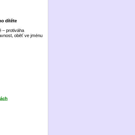
o dítěte
 – protiváha
avnost, oběť ve jménu
hách