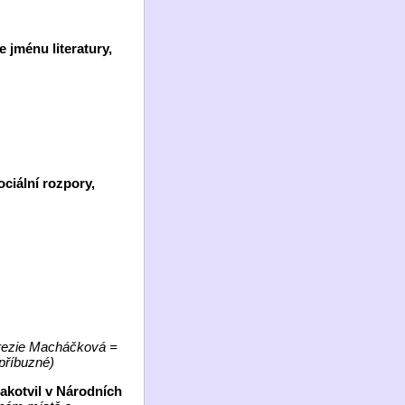
 jménu literatury,
ciální rozpory,
erezie Macháčková =
příbuzné)
zakotvil v Národních