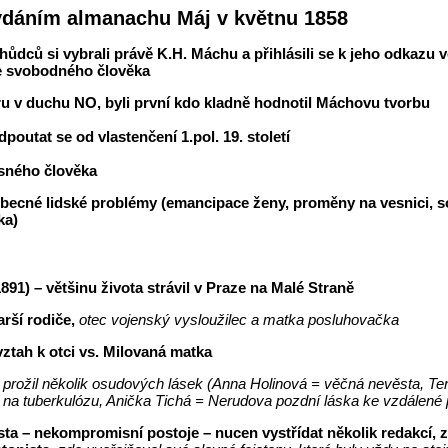
ydáním almanachu Máj v květnu 1858
ůdců si vybrali právě K.H. Máchu a přihlásili se k jeho odkazu ve
e svobodného člověka
uru v duchu NO, byli první kdo kladně hodnotil Máchovu tvorbu
poutat se od vlastenčení 1.pol. 19. století
sného člověka
obecné lidské problémy (emancipace ženy, proměny na vesnici, so
ka)
891) – většinu života strávil v Praze na Malé Straně
arší rodiče,
otec vojenský vysloužilec a matka posluhovačka
ztah k otci vs. Milovaná matka
 prožil několik osudových lásek (Anna Holinová = věčná nevěsta, T
 na tuberkulózu, Anička Tichá = Nerudova pozdní láska ke vzdálené 
sta – nekompromisní postoje – nucen vystřídat několik redakcí, 