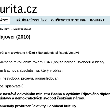
TÁZKY
PŘIJÍMACÍ ZKOUŠKY
ZKUŠENOSTI ZE STUDIA
KONTAKT
ký jazyk
» Májovci (2010)
ájovci (2010)
vůj text
a vyhrajte knížků z Nakladatelství Radek Veselý!
livněna revolučním rokem 1848 (boj za národní svobodu a ideály)
ím Bachova absolutismu, který v oblasti
ru, nesvobodu projevu, pronásledování
ce, spisovatelů
ce nastává odvoláním ministra Bacha a vydáním Říjnového dipl
 ústavy a demokratických svobod českému národu
menaly probuzení aktivity i v oblasti kultury