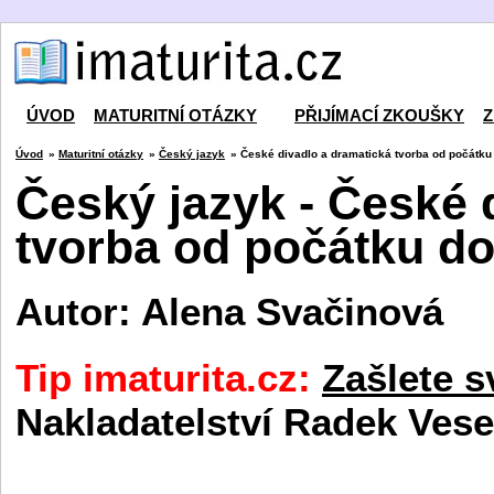
ÚVOD
MATURITNÍ OTÁZKY
PŘIJÍMACÍ ZKOUŠKY
Z
Úvod
»
Maturitní otázky
»
Český jazyk
» České divadlo a dramatická tvorba od počátku 
Český jazyk - České 
tvorba od počátku do
Autor: Alena Svačinová
Tip imaturita.cz:
Zašlete s
Nakladatelství Radek Vese