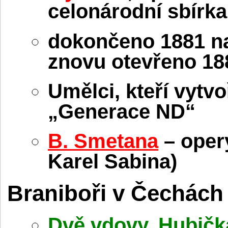
celonárodní sbírk
dokončeno 1881 na 
znovu otevřeno 18
Umělci, kteří vytvo
„Generace ND“
B. Smetana
– ope
Karel Sabina)
Braniboři v Čechách
Dvě vdovy
,
Hubičk