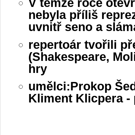
V témže roce otev
nebyla příliš repre
uvnitř seno a slám
repertoár tvořili p
(Shakespeare, Moli
hry
umělci:Prokop Šed
Kliment Klicpera - 