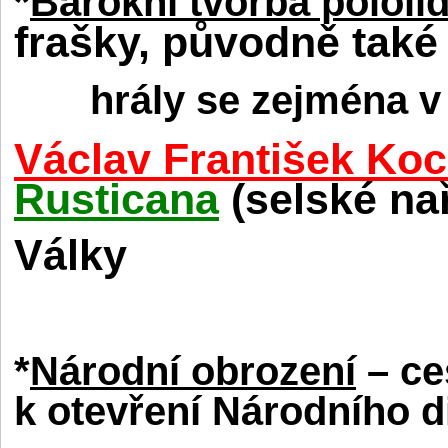
*
Barokní tvorba pololi
frašky, původně také
hrály se zejména v
Václav František Ko
Rusticana
(selské nař
Války
*
Národní obrození
– ce
k otevření Národního d