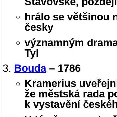
Stavovské, později
hrálo se většinou
česky
významným dramat
Tyl
Bouda
– 1786
Kramerius uveřejni
že městská rada p
k vystavění českéh