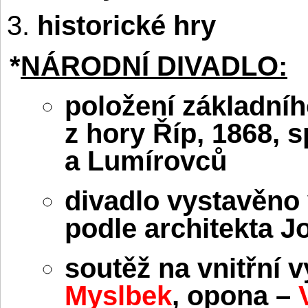
historické hry
*
NÁRODNÍ DIVADLO:
položení základn
z hory Říp, 1868, 
a Lumírovců
divadlo vystavěno
podle architekta J
soutěž na vnitřní 
Myslbek
, opona –