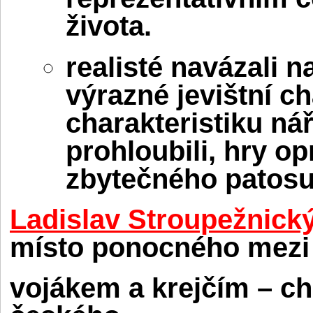
života.
realisté navázali n
výrazné jevištní ch
charakteristiku ná
prohloubili, hry op
zbytečného patos
Ladislav Stroupežnick
místo ponocného mezi
vojákem a krejčím – cha