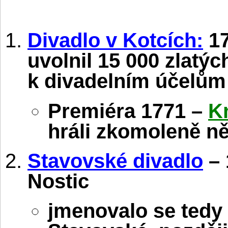
Divadlo v Kotcích:
17
uvolnil 15 000 zlatýc
k divadelním účelům
Premiéra 1771 –
K
hráli zkomoleně n
Stavovské divadlo
– 
Nostic
jmenovalo se tedy