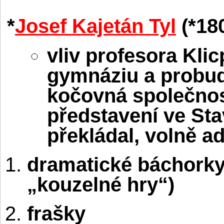
*
Josef Kajetán Tyl
(*18
vliv profesora Klic
gymnáziu a probudi
kočovná společnost
představení ve St
překládal, volně ad
dramatické báchorky
„kouzelné hry“)
frašky