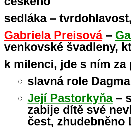
českého
sedláka – tvrdohlavost,
Gabriela Preisová
–
Ga
venkovské švadleny, k
k milenci, jde s ním za
slavná role Dagma
Její Pastorkyňa
– s
zabije dítě své nevl
čest, zhudebněno