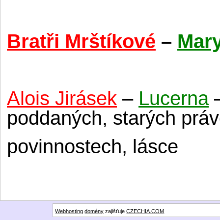
Bratři Mrštíkové
–
Mar
Alois Jirásek
–
Lucerna
–
poddaných, starých prá
povinnostech, lásce
Webhosting
domény
zajišťuje
CZECHIA.COM