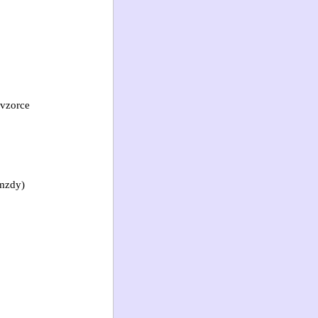
 vzorce
 mzdy)