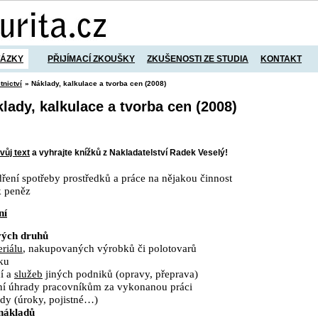
TÁZKY
PŘIJÍMACÍ ZKOUŠKY
ZKUŠENOSTI ZE STUDIA
KONTAKT
tnictví
» Náklady, kalkulace a tvorba cen (2008)
klady, kalkulace a tvorba cen (2008)
vůj text
a vyhrajte knížků z Nakladatelství Radek Veselý!
ření spotřeby prostředků a práce na nějakou činnost
k peněz
ní
vých druhů
eriálu
, nakupovaných výrobků či polotovarů
ku
í a
služeb
jiných podniků (opravy, přeprava)
ní úhrady pracovníkům za vykonanou práci
dy (úroky, pojistné…)
 nákladů