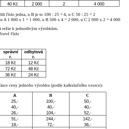
40 Kč
2 000
2
4 000
li číslo jedna, u B je to 100 : 25 = 4, u C 50 : 25 = 2
 u A 1 000 x 1 = 1 000, u B 500 x 4 = 2 000, u C 2 000 x 2 = 4 000
t režie k jednotlivým výrobkům.
rové číslo
správní
odbytová
r.
r.
18 Kč
12 Kč
72 Kč
48 Kč
36 Kč
24 Kč
lace ceny jednoho výrobku (podle kalkulačního vzorce):
A
B
C
25,-
100,-
50,-
40,-
40,-
40,-
26,-
104,-
52,-
91,-
244,-
142,-
18,-
72,-
36,-