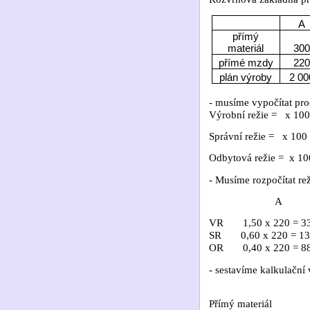
A
přímý
materiál
30
přímé mzdy
22
plán výroby
2 00
- musíme vypočítat pro
Výrobní režie =
x 100
Správní režie =
x 100
Odbytová režie =
x 10
- Musíme rozpočítat re
A
VR
1,50 x 220 = 3
SR
0,60 x 220 = 13
OR
0,40 x 220 = 8
- sestavíme kalkulační
Přímý materiál