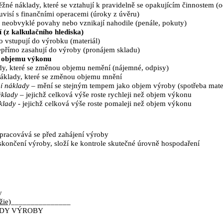
žné náklady, které se vztahují k pravidelně se opakujícím činnostem (o
uvisí s finančními operacemi (úroky z úvěru)
 neobvyklé povahy nebo vznikají nahodile (penále, pokuty)
 (z kalkulačního hlediska)
 vstupují do výrobku (materiál)
přímo zasahují do výroby (pronájem skladu)
k objemu výkonu
dy, které se změnou objemu nemění (nájemné, odpisy)
áklady, které se změnou objemu mnění
í náklady
– mění se stejným tempem jako objem výroby (spotřeba mate
áklady
– jejichž celková výše roste rychleji než objem výkonu
klady
- jejichž celková výše roste pomaleji než objem výkonu
pracovává se před zahájení výroby
skončení výroby, složí ke kontrole skutečné úrovně hospodaření
y
žie)
_______________
ADY VÝROBY