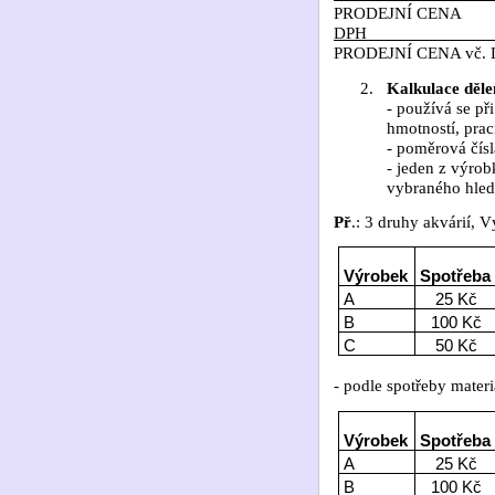
PRODEJNÍ CENA
DPH
PRODEJNÍ CENA vč.
2.
Kalkulace děl
- používá se př
hmotností, prac
- poměrová čís
- jeden z výrob
vybraného hledi
Př
.: 3 druhy akvárií, 
Výrobek
Spotřeba
A
25 Kč
B
100 Kč
C
50 Kč
- podle spotřeby mater
Výrobek
Spotřeba
A
25 Kč
B
100 Kč