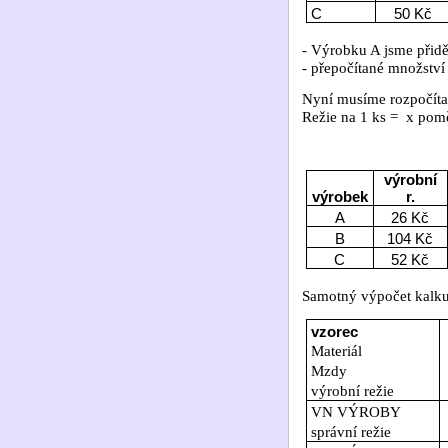
C
50 Kč
- Výrobku A jsme přiděli
- přepočítané množství
Nyní musíme rozpočíta
Režie na 1 ks =
x pomě
výrobní
výrobek
r.
A
26 Kč
B
104 Kč
C
52 Kč
Samotný výpočet kalku
vzorec
Materiál
Mzdy
výrobní režie
VN VÝROBY
správní režie