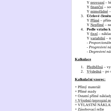
Y
provozní
– bě
Y
finanční
– so
Y
mimořádné
–
3.
Účelové členění
Y
Přímé
– přímo
Y
Nepřímé
– ne
4.
Podle vztahu 
Y
fixní
– nákla
Y
variabilní
– n
-
Proporcionáln
-
Progresivní n
-
Degresivní ná
Kalkulace
1.
Předběžná
– vy
2.
Výsledná
– po 
Kalkulační vzorec:
+ Přímý materiál
+ Přímé mzdy
+ Ostatní přímé náklad
+ Výrobní (provozní re
= VÝLASTNÍ NÁKL
+ Zásobovací režie