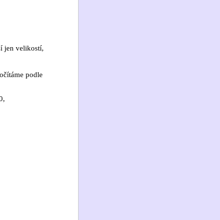
 jen velikostí,
počítáme podle
0,