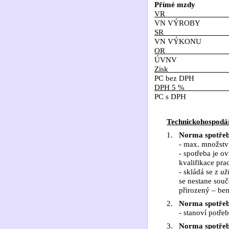
Přímé mzdy
VR
VN VÝROBY
SR
VN VÝKONU
OR
ÚVNV
Zisk
PC bez DPH
DPH 5 %
PC s DPH
Technickohospodá
1.
Norma spotřeb
- max. množstv
- spotřeba je o
kvalifikace pra
- skládá se z
už
se nestane souč
přirozený – be
2.
Norma spotřeb
- stanoví potře
3.
Norma spotřeb