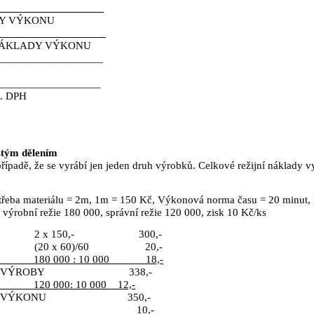
_____________________
DY VÝKONU
_____________________
 NÁKLADY VÝKONU
___________________
__________________
. DPH
stým dělením
případě, že se vyrábí jen jeden druh výrobků. Celkové režijní náklady 
potřeba materiálu = 2m, 1m = 150 Kč, Výkonová norma času = 20 minut
 výrobní režie 180 000, správní režie 120 000, zisk 10 Kč/ks
2 x 150,-
300,-
(20 x 60)/60
20,-
180 000 : 10 000
18,-
 VÝROBY
338,-
120 000: 10 000
12,-
 VÝKONU
350,-
10,-