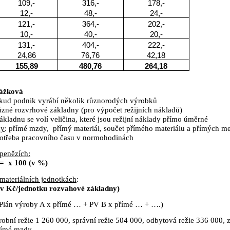
109,-
316,-
178,-
12,-
48,-
24,-
121,-
364,-
202,-
10,-
40,-
20,-
131,-
404,-
222,-
24,86
76,76
42,18
155,89
480,76
264,18
rážková
okud podnik vyrábí několik různorodých výrobků
různé rozvrhové základny (pro výpočet režijních nákladů)
ákladnu se volí veličina, které jsou režijní náklady přímo úměrné
ny
: přímé mzdy,
přímý materiál, součet přímého materiálu a přímých m
spotřeba pracovního času v normohodinách
penězích:
 =
x 100 (v %)
materiálních jednotkách
:
(v Kč/jednotku rozvahové základny)
Plán výroby A x přímé … + PV B x přímé … + ….)
robní režie 1 260 000, správní režie 504 000, odbytová režie 336 000,
římé mzdy.