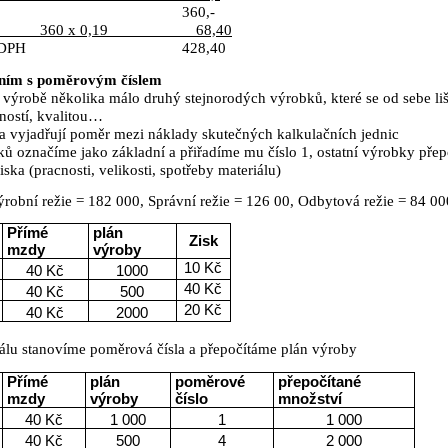
360,-
360 x 0,19
68,40
 DPH
428,40
ením s poměrovým číslem
i výrobě několika málo druhý stejnorodých výrobků, které se od sebe liší
ností, kvalitou…
la vyjadřují poměr mezi náklady skutečných kalkulačních jednic
ků označíme jako základní a přiřadíme mu číslo 1, ostatní výrobky pře
ska (pracnosti, velikosti, spotřeby materiálu)
Výrobní režie = 182 000, Správní režie = 126 00, Odbytová režie = 84 00
Přímé
plán
Zisk
mzdy
výroby
10 Kč
40 Kč
1000
40 Kč
40 Kč
500
20 Kč
40 Kč
2000
iálu stanovíme poměrová čísla a přepočítáme plán výroby
Přímé
plán
poměrové
přepočítané
mzdy
výroby
číslo
množství
40 Kč
1 000
1
1 000
40 Kč
500
4
2 000