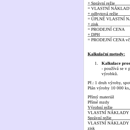
+ Správní režie____
= VLASTNÍ NÁKLA
+ odbytová režie___
= ÚPLNÉ VLASTNÍ
+ zisk
_____________
= PRODEJNÍ CENA
+ DPH
_____________
= PRODEJNÍ CENA vč
Kalkulační metody:
1.
Kalkulace pro
- používá se v 
výrobků.
Př.: 1 druh výroby, s
Plán výroby 10 000 ks,
Přímý materiál
Přímé mzdy
Výrobní režie
VLASTNÍ NÁKLADY
Správní režie
VLASTNÍ NÁKLADY
zisk