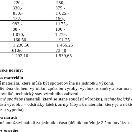
220,-
250,-
330,-
375,-
850,-
1 025,-
132,-
150,-
982,-
1 175,-
88,-
100,-
1 070,-
1 275,-
160,50
191,25
1 230,50
1 466,25
61,60
73,40
1 292,10
1 539,65
řské normy:
a materiálu
í materiálu, které může být spotřebována na jednotku výkonu.
vlivněna druhem výrobku, způsobu výroby, výchozí rozměry a tvar materi
covníků, technický stav výrobního zařízení …
itné spotřeby
(materiál, který se stane součástí výrobku),
technologický
ástí výrobku – odstřižky látek),
ztráty
(úbytek materiálu, který je u něk
nzín vyprchá)
a nářadí
bné množství nářadí za jednotku času (dělník potřebuje 2 šroubováky za
y energie