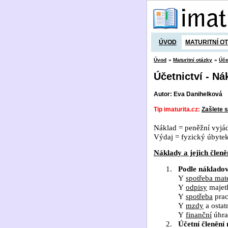
ÚVOD
MATURITNÍ O
Úvod
»
Maturitní otázky
»
Úče
Účetnictví - Ná
Autor: Eva Danihelková
Tip imaturita.cz:
Zašlete s
Náklad = peněžní vyjád
Výdaj = fyzický úbyte
Náklady a jejich členě
1.
Podle náklado
Y
spotřeba mat
Y
odpisy
majet
Y
spotřeba
prac
Y
mzdy
a ostat
Y
finanční
úhra
2.
Účetní členění