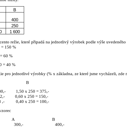
B
0
400
0
250
0
1 600
cento režie, které připadá na jednotlivý výrobek podle výše uvedeného
 = 150 %
 = 60 %
0 = 40 %
žie pro jednotlivé výrobky (% x základna, ze které jsme vycházeli, zde
B
30,-
1,50 x 250 = 375,-
2,-
0,60 x 250 = 150,-
8
,-
0,40 x 250 = 100,-
 vzorec
A
B
300,-
400,-