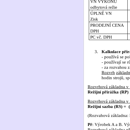
VN VÝKONU
odbytová režie
ÚPLNÉ VN
Zisk
PRODEJNÍ CENA
DPH
PC vč. DPH
3.
Kalkulace při
- používá se p
- používají se 
- za rozvahou z
Rozvrh
základ
hodin strojů, 
Rozvrhová základna v 
Režijní přirážka (RP)
Rozvrhová základna v 
Režijní sazba (RS) =
(Rozvahová základna: 
Př
: Výrobek A a B. Vý
Rozvrhová základna p