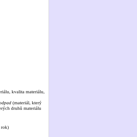
álu, kvalita materiálu,
 odpad
(materiál, který
terých druhů materiálu
 rok)