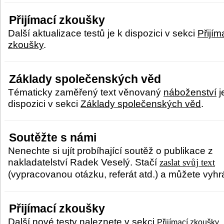
Přijímací zkoušky
Další aktualizace testů je k dispozici v sekci
Přijím
zkoušky
.
Základy společenských věd
Tématicky zaměřený text věnovaný
náboženství
j
dispozici v sekci
Základy společenských věd
.
Soutěžte s námi
Nenechte si ujít probíhající soutěž o publikace z
nakladatelství Radek Veselý. Stačí
zaslat svůj text
(vypracovanou otázku, referát atd.) a můžete vyhrá
Přijímací zkoušky
Další nové testy naleznete v sekci
.
Přijímací zkoušky