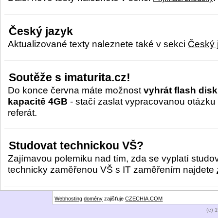
Český jazyk
Aktualizované texty naleznete také v sekci
Český 
Soutěže s imaturita.cz!
Do konce června máte možnost
vyhrát flash disk
kapacitě 4GB
- stačí zaslat vypracovanou otázku
referát.
Studovat technickou VŠ?
Zajímavou polemiku nad tím, zda se vyplatí studo
technicky zaměřenou VŠ s IT zaměřením najdete
Webhosting
domény
zajišťuje
CZECHIA.COM
(c) 