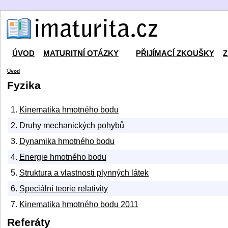
ÚVOD
MATURITNÍ OTÁZKY
PŘIJÍMACÍ ZKOUŠKY
Z
Úvod
Fyzika
1.
Kinematika hmotného bodu
2.
Druhy mechanických pohybů
3.
Dynamika hmotného bodu
4.
Energie hmotného bodu
5.
Struktura a vlastnosti plynných látek
6.
Speciální teorie relativity
7.
Kinematika hmotného bodu 2011
Referáty