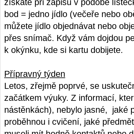
získáte při zápisu v podobě líste
bod = jedno jídlo (večeře nebo o
můžete jídlo objednávat nebo obj
přes snímač. Když vám dojdou pení
k okýnku, kde si kartu dobijete.
Přípravný týden
Letos, zřejmě poprvé, se uskutečni
začátkem výuky. Z informací, kter
nástěnkách), nebylo jasné,
jaké 
proběhnou i cvičení, jaké předmět
museli mít hodně kontaktů nebo do