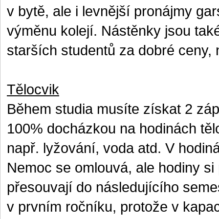
v bytě, ale i levnější pronájmy ga
výměnu kolejí. Nástěnky jsou tak
starších studentů za dobré ceny,
Tělocvik
Během studia musíte získat 2 zá
100% docházkou na hodinách tělo
např. lyžování, voda atd. V hodin
Nemoc se omlouvá, ale hodiny si 
přesouvají do následujícího semes
v prvním ročníku, protože v kapa