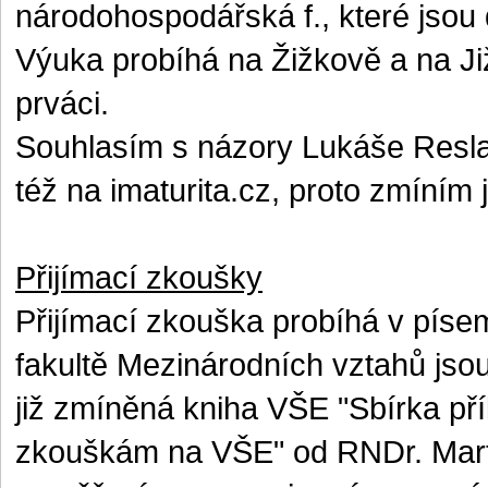
národohospodářská f., které jsou 
Výuka probíhá na Žižkově a na Ji
prváci.
Souhlasím s
názory Lukáše Resla
též na imaturita.cz
, proto zmíním 
Přijímací zkoušky
Přijímací zkouška probíhá v píse
fakultě Mezinárodních vztahů jsou
již zmíněná kniha VŠE "Sbírka př
zkouškám na VŠE" od RNDr. Mart