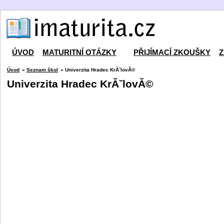
ÚVOD
MATURITNÍ OTÁZKY
PŘIJÍMACÍ ZKOUŠKY
Z
Úvod
»
Seznam škol
» Univerzita Hradec KrĂˇlovĂ©
Univerzita Hradec KrĂˇlovĂ©