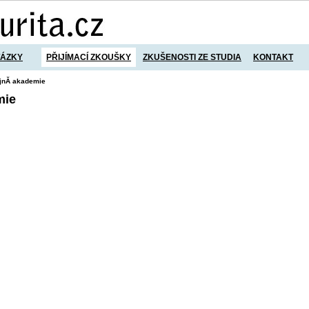
TÁZKY
PŘIJÍMACÍ ZKOUŠKY
ZKUŠENOSTI ZE STUDIA
KONTAKT
jnĂ­ akademie
mie