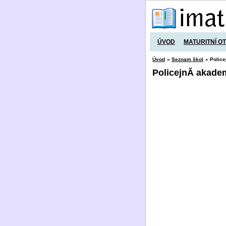
ÚVOD
MATURITNÍ O
Úvod
»
Seznam škol
» Police
PolicejnĂ­ akade