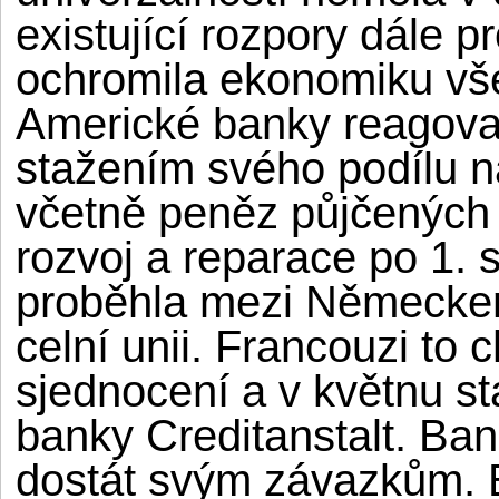
existující rozpory dále p
ochromila ekonomiku vše
Americké banky reagoval
stažením svého podílu 
včetně peněz půjčenýc
rozvoj a reparace po 1.
proběhla mezi Německe
celní unii. Francouzi to 
sjednocení a v květnu st
banky Creditanstalt.
Ban
dostát svým závazkům. B