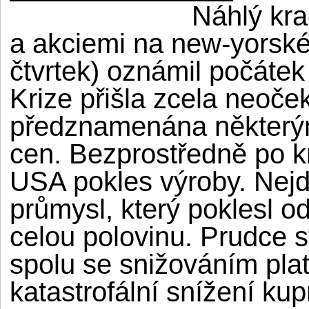
Náhlý kr
a akciemi na new-yorské 
čtvrtek) oznámil počátek
Krize přišla zcela neoček
předznamenána některým
cen. Bezprostředně po k
USA pokles výroby. Nejd
průmysl, který poklesl o
celou polovinu. Prudce 
spolu se snižováním pla
katastrofální snížení kupn