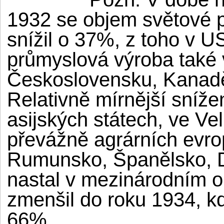
1932 se objem světové 
snížil o 37%, z toho v 
průmyslová výroba také
Československu, Kanadě 
Relativně mírnější snížen
asijských státech, ve Vel
převážně agrárních evr
Rumunsko, Španělsko, D
nastal v mezinárodním o
zmenšil do roku 1934, kd
66%.