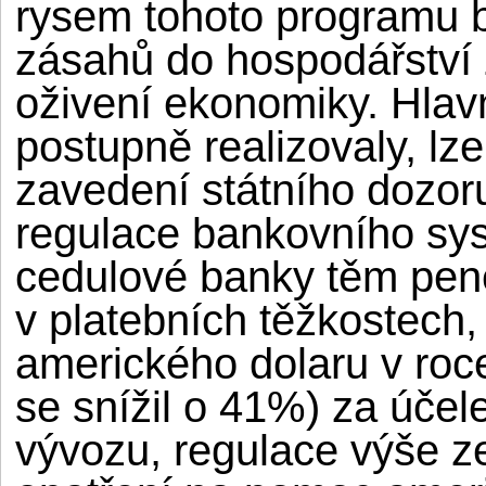
rysem tohoto programu by
zásahů do hospodářství 
oživení ekonomiky. Hlav
postupně realizovaly, lz
zavedení státního dozor
regulace bankovního sy
cedulové banky těm peně
v platebních těžkostech
amerického dolaru v roc
se snížil o 41%) za úče
vývozu, regulace výše 