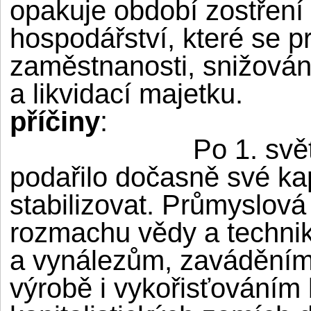
opakuje období zostření 
hospodářství, které se 
zaměstnanosti, snižová
a likvidací majetku.
příčiny
:
Po
1. svě
podařilo dočasně své kap
stabilizovat. Průmyslová
rozmachu vědy a techni
a vynálezům, zaváděním
výrobě i vykořisťováním