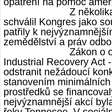
opatření na pomoc amer
Z několik
schválil Kongres jako s
patřily k nejvýznamnější
zemědělství a práv odbo
Zákon o 
Industrial Recovery Act 
odstranit nežádoucí konk
stanovením minimálních 
prostředků se financoval
nejvýznamnější akcí byl
řeky Tennesee. V sociál