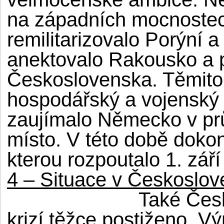
na západních mocnostech,
remilitarizovalo Porýní 
anektovalo Rakousko a p
Československa. Těmito v
hospodářský a vojenský 
zaujímalo Německo v pr
místo. V této době dokon
kterou rozpoutalo 1. zá
4 – Situace v Českoslo
Také Čes
krizí těžce postiženo. V