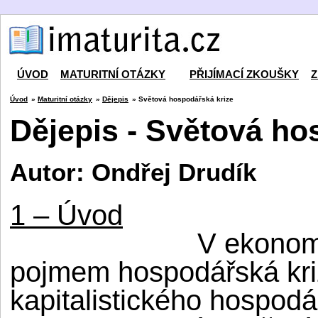
ÚVOD
MATURITNÍ OTÁZKY
PŘIJÍMACÍ ZKOUŠKY
Z
Úvod
»
Maturitní otázky
»
Dějepis
» Světová hospodářská krize
Dějepis - Světová ho
Autor: Ondřej Drudík
1 – Úvod
V ekonomi
pojmem hospodářská kri
kapitalistického hospodá