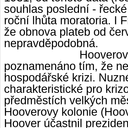
souhlas poslední - řecké
roční lhůta moratoria. I
že obnova plateb od čer
nepravděpodobná.
Hooverov
poznamenáno tím, že ne
hospodářské krizi. Nuz
charakteristické pro kriz
předměstích velkých měst
Hooverovy kolonie (Hoov
Hoover účastnil preziden