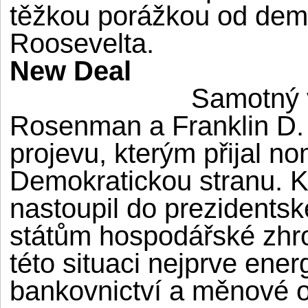
těžkou porážkou od demo
Roosevelta.
New Deal
Samotný 
Rosenman a Franklin D. 
projevu, kterým přijal n
Demokratickou stranu. 
nastoupil do prezidents
státům hospodářské zhro
této situaci nejprve ene
bankovnictví a měnové o