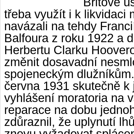
Britové us
třeba využít i k likvidac
navázali na tehdy Franci
Balfoura z roku 1922 a 
Herbertu Clarku Hoovero
změnit dosavadní nesml
spojeneckým dlužníkům. 
června 1931 skutečně k 
vyhlášení moratoria na 
reparace na dobu jedno
zdůraznil, že uplynutí l
znovu vyžadovat splácen