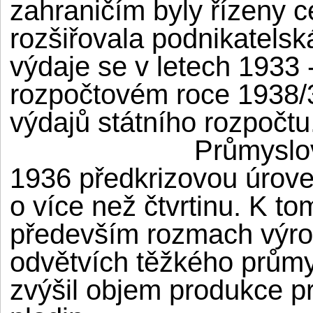
zahraničím byly řízeny c
rozšiřovala podnikatelsk
výdaje se v letech 1933 
rozpočtovém roce 1938/
výdajů státního rozpočtu
Průmyslov
1936 předkrizovou úroveň
o více než čtvrtinu. K t
především rozmach výrob
odvětvích těžkého průmy
zvýšil objem produkce p