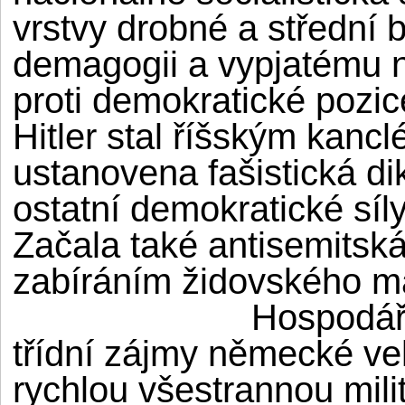
vrstvy drobné a střední 
demagogii a vypjatému 
proti demokratické pozic
Hitler stal říšským kan
ustanovena fašistická dik
ostatní demokratické síly
Začala také antisemitsk
zabíráním židovského ma
Hospodářs
třídní zájmy německé vel
rychlou všestrannou mili