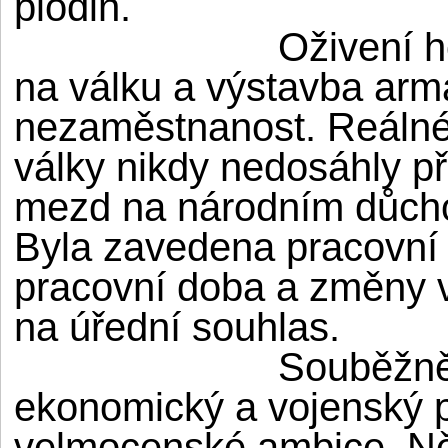
plodin.
Oživení h
na válku a výstavba arm
nezaměstnanost. Reálné 
války nikdy nedosáhly př
mezd na národním důchod
Byla zavedena pracovní 
pracovní doba a změny 
na úřední souhlas.
Souběžně 
ekonomický a vojenský p
velmocenské ambice. Ně