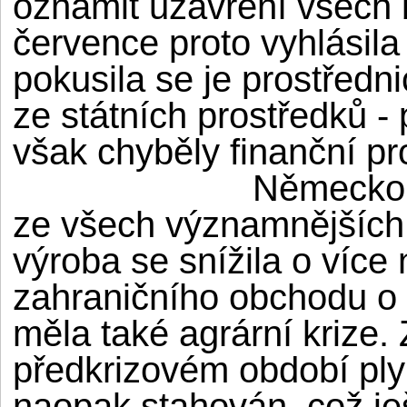
oznámit uzavření všech 
července proto vyhlásil
pokusila se je prostřed
ze státních prostředků - p
však chyběly finanční pr
Německo b
ze všech významnějších
výroba se snížila o více 
zahraničního obchodu o 
měla také agrární krize. 
předkrizovém období ply
naopak stahován, což je