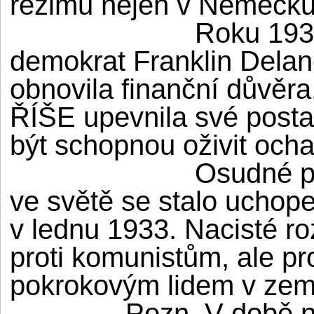
režimů nejen v Německu,
Roku 193
demokrat Franklin Delan
obnovila finanční důvěr
ŘÍŠE upevnila své postav
být schopnou oživit och
Osudné pr
ve světě se stalo uchop
v lednu 1933. Nacisté roz
proti komunistům, ale p
pokrokovým lidem v zem
Pozn. V době n