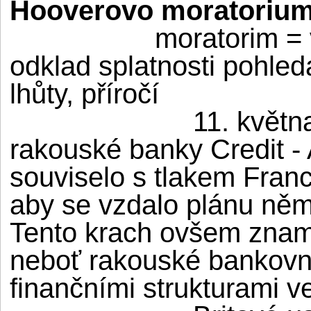
Hooverovo moratorium 
moratorim = 
odklad splatnosti pohled
lhůty, příročí
11. květn
rakouské banky Credit -
souviselo s tlakem Franc
aby se vzdalo plánu něm
Tento krach ovšem zname
neboť rakouské bankovni
finančními strukturami v