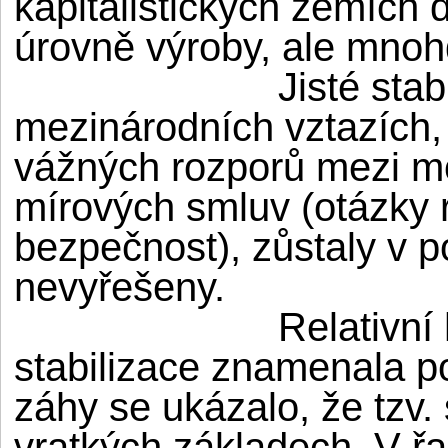
kapitalistických zemích
úrovně výroby, ale mnoh
Jisté stab
mezinárodních vztazích, i
vážných rozporů mezi mo
mírových smluv (otázky 
bezpečnost), zůstaly v p
nevyřešeny.
Relativní
stabilizace znamenala po
záhy se ukázalo, že tzv. 
vratkých základech. V ř