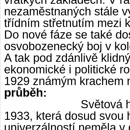
nezaměstnaných stále vy
třídním střetnutím mezi k
Do nové fáze se také do
osvobozenecký boj v kol
A tak pod zdánlivě klid
ekonomické i politické roz
1929 známým krachem n
průběh:
Světová h
1933, která dosud svou h
univerzálností neměla v