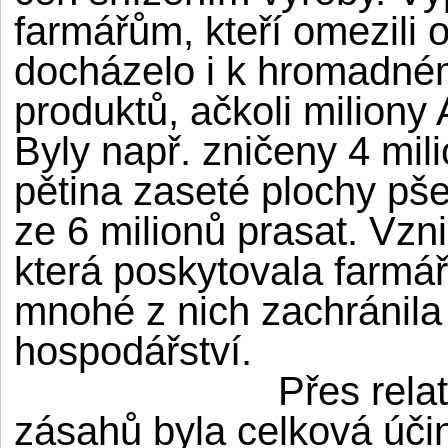
farmářům, kteří omezili 
docházelo i k hromadné
produktů, ačkoli miliony
Byly např. zničeny 4 mil
pětina zaseté plochy p
ze 6 milionů prasat. Vzni
která poskytovala farm
mnohé z nich zachránila
hospodářství.
Přes rela
zásahů byla celková úč