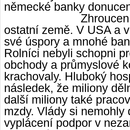
německé banky donuceny
Zhroucení
ostatní země. V
USA
a v
své úspory a mnohé ban
Rolníci nebyli schopni p
obchody a průmyslové k
krachovaly. Hluboký hos
následek, že miliony děl
další miliony také praco
mzdy. Vlády si nemohly 
vyplácení podpor v neza