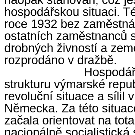
hospodářskou situaci. T
roce 1932 bez zaměstnán
ostatních zaměstnanců s
drobných živností a zem
rozprodáno v dražbě.
Hospodářs
strukturu výmarské repub
revoluční situace a sílil
Německa. Za této situac
začala orientovat na tota
nacionálně socialistická 