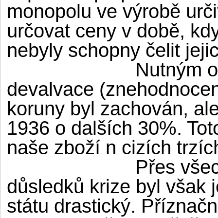
monopolu ve výrobě určit
určovat ceny v době, kdy
nebyly schopny čelit jeji
Nutným op
devalvace (znehodnocení
koruny byl zachován, al
1936 o dalších 30%. Toto
naše zboží n cizích trzíc
Přes vše
důsledků krize byl však
státu drastický. Příznač