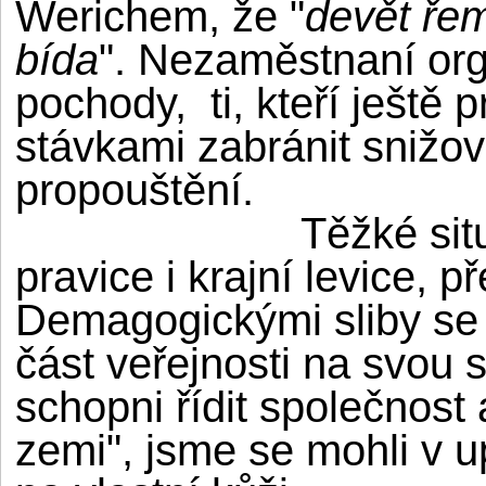
Werichem, že "
devět řem
bída
". Nezaměstnaní org
pochody,
ti, kteří ještě p
stávkami zabránit snižo
propouštění.
Těžké situ
pravice i krajní levice,
Demagogickými sliby se 
část veřejnosti na svou st
schopni řídit společnost 
zemi", jsme se mohli v u