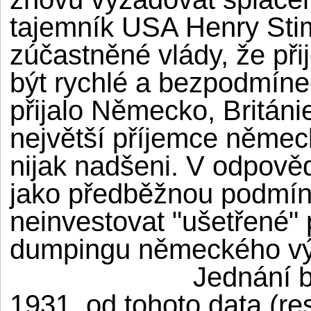
tajemník USA Henry Sti
zúčastněné vlády, že př
být rychlé a bezpodmín
přijalo Německo, Británie
největší příjemce němec
nijak nadšeni. V odpověd
jako předběžnou podmí
neinvestovat "ušetřené" 
dumpingu německého vý
Jednání b
1931, od tohoto data (res