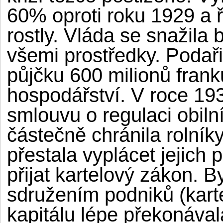
60% oproti roku 1929 a
rostly. Vláda se snažila 
všemi prostředky. Podařil
půjčku 600 milionů frank
hospodářství. V roce 193
smlouvu o regulaci obiln
částečně chránila rolník
přestala vyplácet jejich 
přijat kartelový zákon. B
sdružením podniků (kart
kapitálu lépe překonával