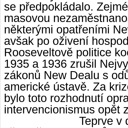
se předpokládalo. Zejmé
masovou nezaměstnanost
některými opatřeními Ne
avšak po oživení hospodá
Rooseveltově politice k
1935 a 1936 zrušil Nejv
zákonů New Dealu s odů
americké ústavě. Za kriz
bylo toto rozhodnutí opr
intervencionismus opět ze
Teprve v 