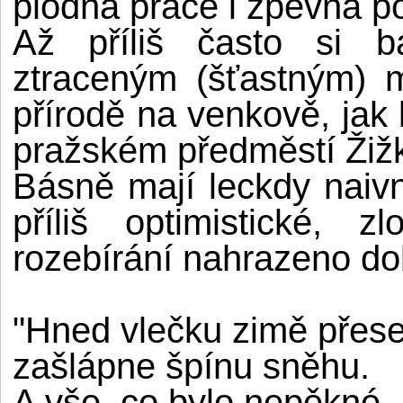
plodná práce i zpěvná p
Až příliš často si 
ztraceným (šťastným) 
přírodě na venkově, jak 
pražském předměstí Žiž
Básně mají leckdy naiv
příliš optimistické, 
rozebírání nahrazeno d
"Hned vlečku zimě přes
zašlápne špínu sněhu.
A vše, co bylo nepěkné,