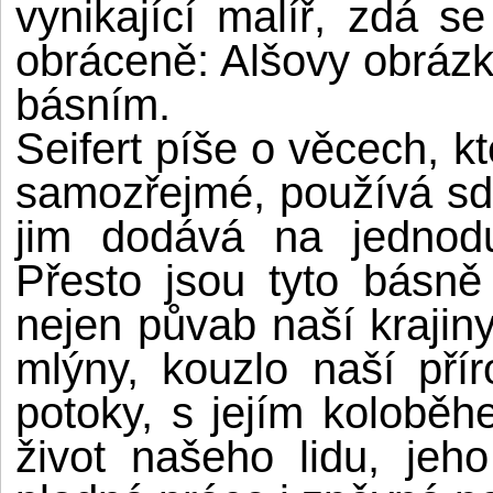
vynikající malíř, zdá s
obráceně: Alšovy obrázk
básním.
Seifert píše o věcech, k
samozřejmé, používá sd
jim dodává na jednoduc
Přesto jsou tyto básně
nejen půvab naší krajiny
mlýny, kouzlo naší přír
potoky, s jejím koloběh
život našeho lidu, jeh