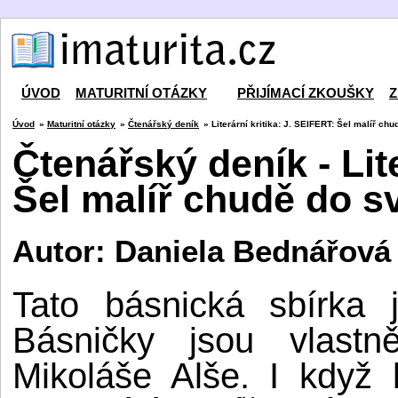
ÚVOD
MATURITNÍ OTÁZKY
PŘIJÍMACÍ ZKOUŠKY
Z
Úvod
»
Maturitní otázky
»
Čtenářský deník
» Literární kritika: J. SEIFERT: Šel malíř ch
Čtenářský deník - Lite
Šel malíř chudě do s
Autor: Daniela Bednářová
Tato básnická sbírka 
Básničky jsou vlast
Mikoláše Alše. I když