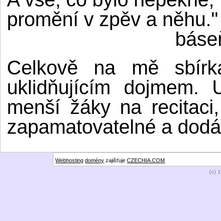
promění v zpěv a něhu."
báseň Ja
Celkově na mě sbírka
uklidňujícím dojmem. U
menší žáky na recitaci
zapamatovatelné a dodáva
Webhosting
domény
zajišťuje
CZECHIA.COM
(c) 