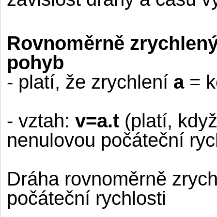
Rovnoměrně zrychlený
pohyb
- platí, že zrychlení
a
= k
- vztah:
v=a.t
(platí, kdy
nenulovou počáteční rych
Dráha rovnoměrně zrych
počáteční rychlosti