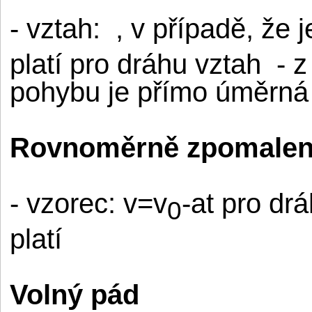
- vztah:
, v případě, že j
platí pro dráhu vztah
- z
pohybu je přímo úměrná
Rovnoměrně zpomalen
- vzorec: v=v
-at pro drá
0
platí
Volný pád