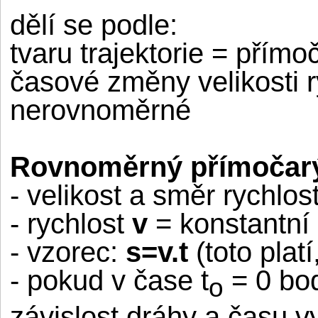
dělí se podle:
tvaru trajektorie = přímo
časové změny velikosti 
nerovnoměrné
Rovnoměrný přímočar
- velikost a směr rychlos
- rychlost
v
= konstantní
- vzorec:
s=v.t
(toto platí
- pokud v čase t
= 0 bod
o
závislost dráhy a času v