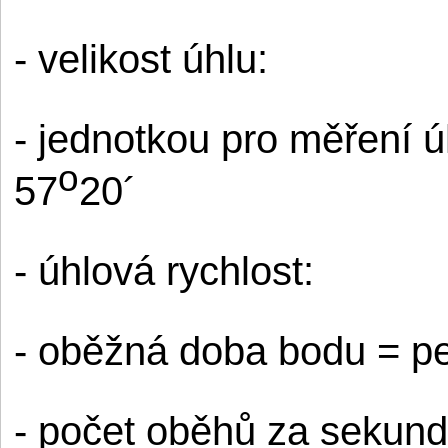
- velikost úhlu:
- jednotkou pro měření úh
o
57
20´
- úhlová rychlost:
- oběžná doba bodu = pe
- počet oběhů za sekundu