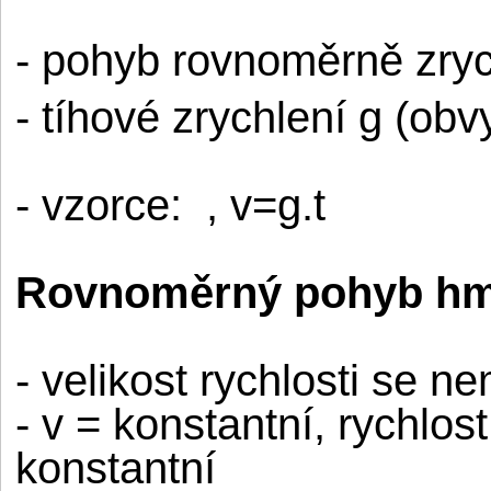
- pohyb rovnoměrně zry
- tíhové zrychlení g (ob
- vzorce:
, v=g.t
Rovnoměrný pohyb hmo
- velikost rychlosti se n
- v = konstantní, rychlost
konstantní