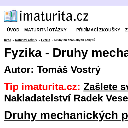
ÚVOD
MATURITNÍ OTÁZKY
PŘIJÍMACÍ ZKOUŠKY
Z
Úvod
»
Maturitní otázky
»
Fyzika
» Druhy mechanických pohybů
Fyzika - Druhy mech
Autor: Tomáš Vostrý
Tip imaturita.cz:
Zašlete s
Nakladatelství Radek Vese
Druhy mechanických 