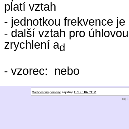
platí vztah
- jednotkou frekvence je 
- další vztah pro úhlovou
zrychlení a
d
- vzorec:
nebo
Webhosting
domény
zajišťuje
CZECHIA.COM
(c) 