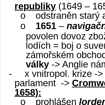
republiky
(1649 – 16
odstraněn starý 
o
1651
–
navigačn
o
povolen dovoz zbož
lodích = boj o suv
zámořském obcho
války
-> Anglie ná
-
x vnitropol. krize -
parlament
->
Cromwel
1658):
prohlášen
lorde
o