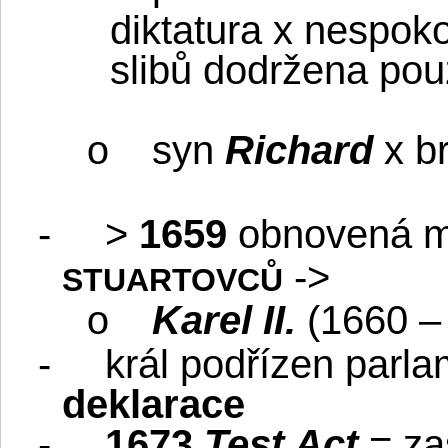
diktatura x nespoko
slibů dodržena po
syn
Richard
x b
o
-
>
1659
obnovená m
-
>
STUARTOVCŮ
Karel II.
(1660 –
o
-
král podřízen parla
deklarace
-
1673
Test Act
= za