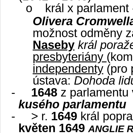
král x parlament
o
Olivera Cromwell
možnost odměny za
Naseby
král poraž
presbyteriány
(kom
independenty
(pro 
ústava:
Dohoda lid
-
1648
z parlamentu v
kusého parlamentu
-
> r.
1649
král popra
květen 1649
ANGLIE 