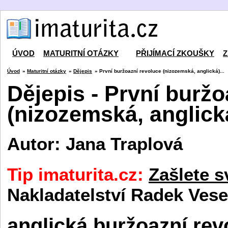
ÚVOD
MATURITNÍ OTÁZKY
PŘIJÍMACÍ ZKOUŠKY
Z
Úvod
»
Maturitní otázky
»
Dějepis
» První buržoazní revoluce (nizozemská, anglická)...
Dějepis - První buržo
(nizozemská, anglická
Autor: Jana Traplová
Tip imaturita.cz:
Zašlete s
Nakladatelství Radek Vese
anglická buržoazní rev