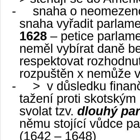
-
snaha o neomezenou
snaha vyřadit parlame
1628
– petice parlam
neměl vybírat daně be
respektovat rozhodnut
rozpuštěn x nemůže v
-
>
v důsledku fina
tažení proti skotským
svolat tzv.
dlouhý pa
němu stojící vůdce p
(1642 – 1648)