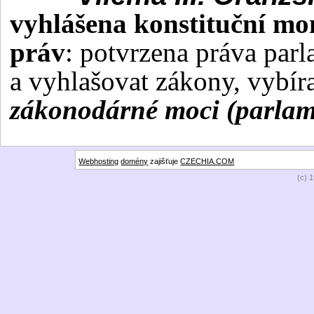
vyhlášena konstituční mo
práv
: potvrzena práva parl
a vyhlašovat zákony, vybír
zákonodárné moci (parlame
Webhosting
domény
zajišťuje
CZECHIA.COM
(c) 