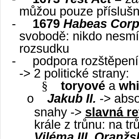
můžou pouze příslušní
-
1679
Habeas Corp
svobodě: nikdo nesmí
rozsudku
-
podpora rozštěpen
-
> 2
politické strany:
toryové
a
wh
§
Jakub II.
-> abso
o
snahy ->
slavná r
krále z trůnu: na t
Viléma III. Oranž