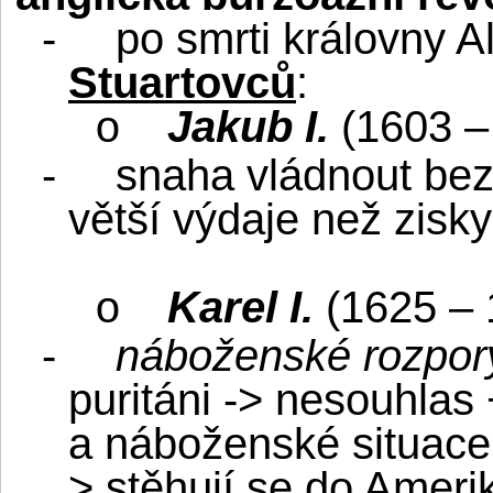
-
po smrti královny 
Stuartovců
:
Jakub I.
(1603 –
o
-
snaha vládnout bez
větší výdaje než zisk
Karel I.
(1625 – 
o
-
náboženské rozpor
puritáni -> nesouhlas 
a náboženské situace 
> stěhují se do Ameri