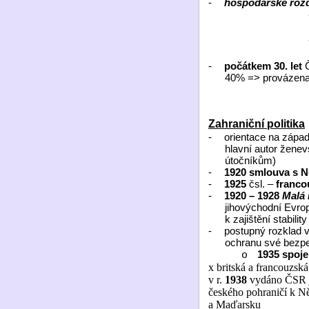
-
hospodářské rozd
-
počátkem 30. let
Č
40% => provázena 
Zahraniční politika
-
orientace na západ
hlavní autor ženev
útočníkům)
-
1920
smlouva s 
-
1925
čsl. –
franco
-
1920 – 1928
Malá
jihovýchodní Evro
k zajištění stabi
-
postupný rozklad 
ochranu své bezpe
1935
spoj
o
x britská a francouzs
v r.
1938
vydáno ČSR ja
českého pohraničí k N
a Maďarsku