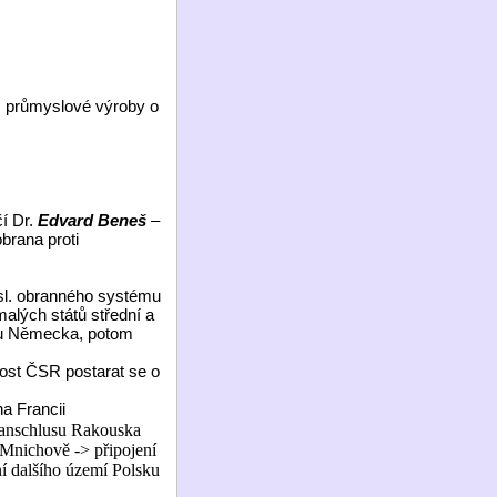
 průmyslové výroby o
čí Dr.
Edvard Beneš
–
brana proti
sl. obranného systému
lých států střední a
stu Německa, potom
ost ČSR postarat se o
a Francii
o anschlusu Rakouska
Mnichově -> připojení
í dalšího území Polsku