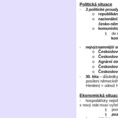
Politická situace
-
3 politické proud
republiká
o
nacionální
o
česko-něm
komunisti
o
do 
§
kom
-
nejvýznamnější s
Českoslove
o
Českoslove
o
Agrární st
o
Českoslov
o
Českoslove
o
-
30. léta
– důsledky 
posílení německého
Henlein) = odnož 
Ekonomická situac
-
hospodářsky nejsi
x nový stát musí vyř
pr
§
po
§