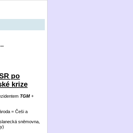
..
ČSR po
ké krize
ezidentem
TGM
+
ároda = Češi a
oslanecká sněmovna,
y)