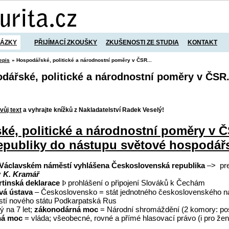
TÁZKY
PŘIJÍMACÍ ZKOUŠKY
ZKUŠENOSTI ZE STUDIA
KONTAKT
epis
» Hospodářské, politické a národnostní poměry v ČSR...
odářské, politické a národnostní poměry v ČSR.
vůj text
a vyhrajte knížků z Nakladatelství Radek Veselý!
ké, politické a národnostní poměry v 
epubliky do nástupu světové hospodářs
 Václavském náměstí vyhlášena Československá republika
–>
pr
y
K. Kramář
tinská deklarace
prohlášení o připojení Slováků k Čechám
Þ
vá ústava
– Československo = stát jednotného československého n
stí nového státu Podkarpatská Rus
ý na 7 let;
zákonodárná moc
= Národní shromáždění (2 komory: p
ná moc
= vláda; všeobecné, rovné a přímé hlasovací právo (i pro žen