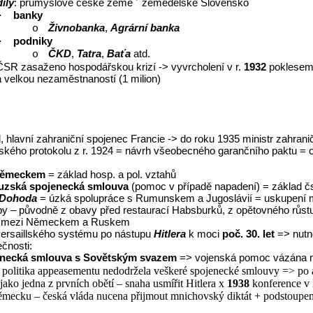
íly
: průmyslové české země
zemědělské Slovensko
´
banky
·
Živnobanka
,
Agrární banka
o
podniky
·
ČKD
,
Tatra
,
Baťa
atd.
o
SR zasaženo hospodářskou krizí -> vyvrcholení v r.
1932
poklesem
velkou nezaměstnaností (1 milion)
, hlavní zahraniční spojenec Francie -> do roku 1935 ministr zahrani
ského protokolu z r. 1924 = návrh všeobecného garančního paktu = o
Německem
= základ hosp. a pol. vztahů
uzská spojenecká smlouva
(pomoc v případě napadení) = základ č
 Dohoda
= úzká spolupráce s Rumunskem a Jugoslávií = uskupení ma
py – původně z obavy před restaurací Habsburků, z opětovného rů
lity mezi Německem a Ruskem
versaillského systému po nástupu
Hitlera
k moci
poč. 30. let
=> nutn
čnosti:
enecká smlouva s Sovětským svazem
=> vojenská pomoc vázána n
ká politika appeasementu nedodržela veškeré spojenecké smlouvy => p
ko jedna z prvních obětí – snaha usmířit Hitlera x
1938
konference v 
ěmecku – česká vláda nucena přijmout mnichovský diktát + podstoupen