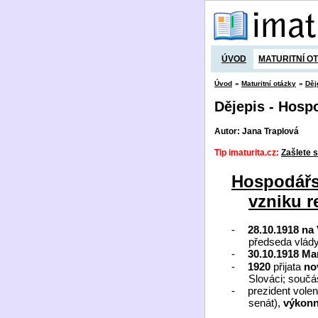
ÚVOD
MATURITNÍ O
Úvod
»
Maturitní otázky
»
Děj
Dějepis - Hosp
Autor: Jana Traplová
Tip imaturita.cz:
Zašlete s
Hospodářs
vzniku r
-
28.10.1918 na
předseda vlád
-
30.10.1918
Mar
-
1920
přijata
no
Slováci; součá
-
prezident volen
senát),
výkon