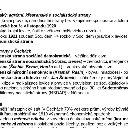
y
:
nský
:
agrární
,
křesťanské
a
socialistické
strany
:
krajní pravice, národnostní strany bez vzájemné spolupráce a toleran
ecké bouře v listopadu 1920
cký:
krajní levice, úsilí o světovou bolševickou revoluci
roku
1921
součást Soc. dem =
>
rozkol v Soc. dem (pravice x levice
unistická strana
trany v Čechách
:
nská strana sociálně demokratická
– většina dělnictva
nská strana socialistická
(
Klofáč
,
Beneš
) – živnostníci, inteligenc
rana
(
Švehla
,
Beran
,
Hodža
atd.) – venkovské obyvatelstvo
enská národní demokracie
(
Kramář
,
Rašín
) - bývalí mladočeši - p
nská strana lidová
(kněz
Jan Šrámek
) – nábožensky smýšlející 
krize = radikalizace levice a pravice v souvislosti se soc. důsledky 
 nacionalistického hnutí představované od pol. 30. let
Sudetoněmec
Hitlerovy nacistické strany (NSDAP) v Německu
e
lnější nástupnický stát (v Čechách 70% veškeré prům. výroby býval
ešit řadu problémů => 1919 významná ekonomická opatření:
ovedena
měnová odluka
-> zavedena československá měna (
korun
zemková reforma
oslabení pozic šlechty, posílení pozic velkých s
Þ