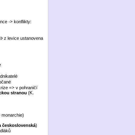
ce -> konflikty:
)
z levice ustanovena
Þ
e
odnikatelé
občané
krize =
> v pohranič
í
kou stranou
(K.
é monarchie)
a československá
)
edláků