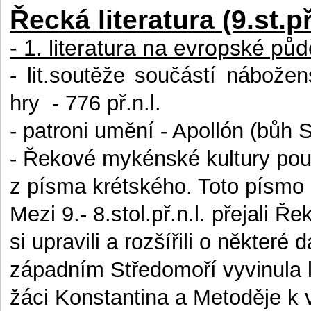
Řecká literatura (9.st.př
- 1. literatura na evropské půd
- lit.soutěže součástí nábože
hry
- 776 př.n.l.
- patroni umění - Apollón (bůh 
- Řekové mykénské kultury pou
z písma krétského. Toto písmo 
Mezi 9.- 8.stol.př.n.l. přejali
si upravili a rozšířili o některé
západním Středomoří vyvinula la
žáci Konstantina a Metoděje k vy