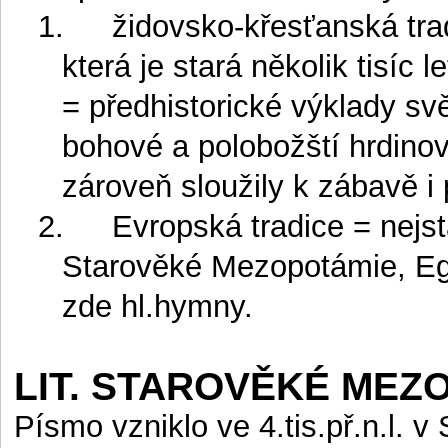
1.
židovsko-křesťanská trad
která je stará několik tisíc 
= předhistorické výklady sv
bohové a polobožští hrdinov
zároveň sloužily k zábavě i
2.
Evropská tradice = nejst
Starověké Mezopotámie, Egyp
zde hl.hymny.
LIT. STAROVĚKÉ MEZ
Písmo vzniklo ve 4.tis.př.n.l.