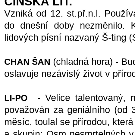
ČÍNSKÁ LIT.
Vzniká od 12. st.př.n.l. Použí
do dnešní doby nezměnilo. K
lidových písní nazvaný Š-ting (
(chladná hora)
- Bu
CHAN ŠAN
oslavuje nezávislý život v příro
- Velice talentovaný, 
LI-PO
považován za geniálního (od 3 
měsíc, toulal se přírodou, která
a skupin: Osm nesmrtelných v p