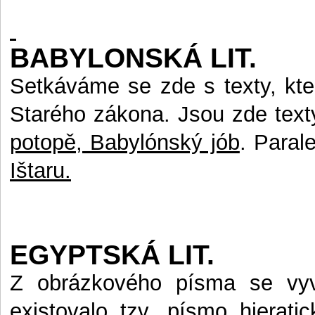
BABYLONSKÁ LIT.
Setkáváme se zde s texty, kte
Starého zákona. Jsou zde texty
potopě, Babylónský jób
. Paral
Ištaru.
EGYPTSKÁ LIT.
Z obrázkového písma se vyvi
existovalo tzv. písmo hierat