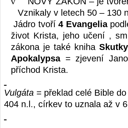
v
NOVÝ ZÁKON
– je tvoře
Vznikaly v letech 50 – 130 n
Jádro tvoří
4 Evangelia
podl
život Krista, jeho učení , s
zákona je také kniha
Skutky
Apokalypsa
= zjevení Janov
příchod Krista.
Vulgáta =
překlad celé Bible do 
404 n.l., církev to uznala až v 6