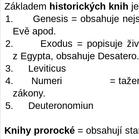
Základem
historických knih
je
1.
Genesis = obsahuje nejs
Evě apod.
2.
Exodus = popisuje živ
z Egypta, obsahuje Desatero
3.
Leviticus
4.
Numeri
= taže
zákony.
5.
Deuteronomiun
Knihy prorocké
= obsahují sta