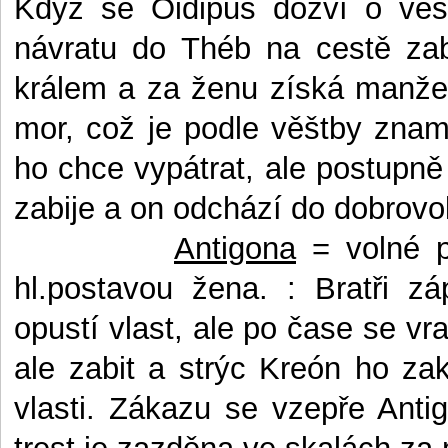
Když se Oidipus dozví o věšt
návratu do Théb na cestě zab
králem a za ženu získá manže
mor, což je podle věštby znam
ho chce vypátrat, ale postupně
zabije a on odchází do dobrovo
Antigona
=
volné 
hl.postavou žena. : Bratři 
opustí vlast, ale po čase se vr
ale zabit a strýc Kreón ho zak
vlasti. Zákazu se vzepře Antig