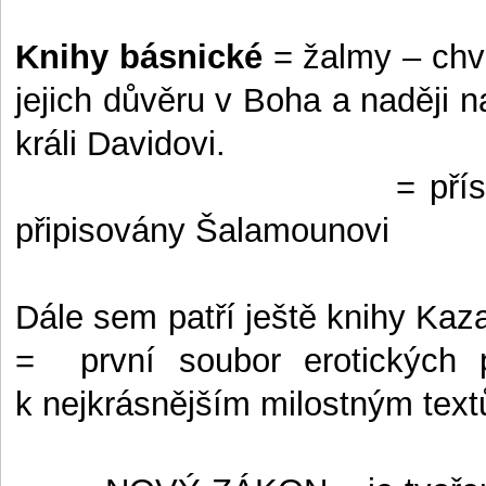
Knihy básnické
= žalmy – chval
jejich důvěru v Boha a naději n
králi Davidovi.
= pří
připisovány Šalamounovi
Dále sem patří ještě knihy Kaz
=
první soubor erotických 
k nejkrásnějším milostným textů