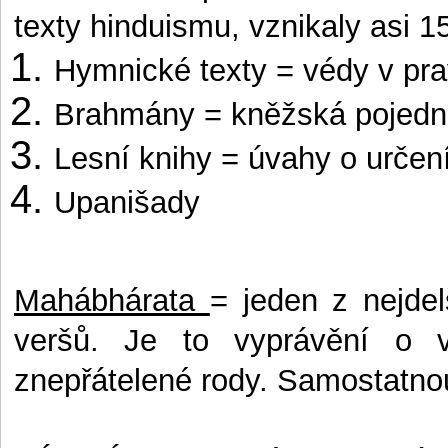
texty hinduismu, vznikaly asi 15
Hymnické texty = védy v pr
Brahmány = kněžská pojedná
Lesní knihy = úvahy o určen
Upanišady
Mahábhárata
= jeden z nejdel
veršů. Je to vyprávění o 
znepřátelené rody.
Samostatno