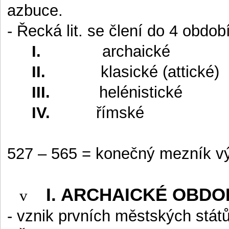
azbuce.
- Řecká lit. se člení do 4 období
I.
archaické
II.
klasické (attické)
III.
helénistické
IV.
římské
527 – 565 = konečný mezník výv
I. ARCHAICKÉ OBDO
v
- vznik prvních městských stát