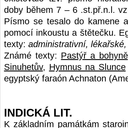
doby během 7 – 6 .st.př.n.l. v
Písmo se tesalo do kamene a
pomocí inkoustu a štětečku. E
texty:
administrativní, lékařsk
Známé texty:
Pastýř a bohyně
Sinuhetův,
Hymnus na Slunce
egyptský faraón Achnaton (Ame
INDICKÁ LIT.
K základním památkám staroind