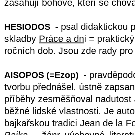
zasahují bohové, kteří se chovaj
- psal didaktickou
HESIODOS
skladby
Práce a dn
i = praktic
ročních dob. Jsou zde rady pro
- pravděpodo
AISOPOS
(=Ezop)
tvorbu přednášel, ústně zapsané
příběhy zesměšňoval nadutost
běžné lidské vlastnosti. Je au
bajkařskou tradici Jean de la Fo