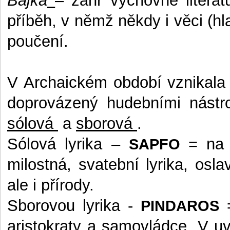
Bajka
– žánr výchovné literat
příběh, v němž někdy i věci (hla
poučení.
V Archaickém období vznikala ta
doprovázený hudebními nástroj
sólová
a
sborová
.
Sólová lyrika –
= na 
SAPFO
milostná, svatební lyrika, osl
ale i přírody.
Sborovou lyrika -
=
PINDAROS
aristokraty a samovládce. V uv