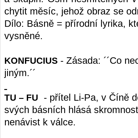
chytit měsíc, jehož obraz se od
Dílo: Básně = přírodní lyrika, k
vysněné.
- Zásada: ´´Co nec
KONFUCIUS
jiným.´´
- přítel Li-Pa, v Číně
TU – FU
svých básních hlásá skromnost 
nenávist k válce.