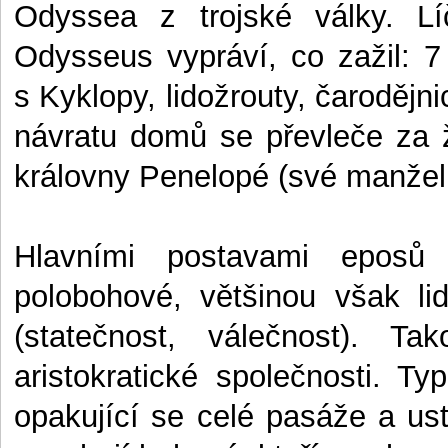
Odyssea z trojské války. Lí
Odysseus vypráví, co zažil: 7
s Kyklopy, lidožrouty, čarodějni
návratu domů se převleče za 
královny Penelopé (své manžel
Hlavními postavami eposů 
polobohové, většinou však li
(statečnost, válečnost). Ta
aristokratické společnosti. 
opakující se celé pasáže a ust