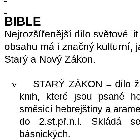
BIBLE
Nejrozšířenější dílo světové l
obsahu má i značný kulturní, ja
Starý a Nový Zákon.
v
STARÝ ZÁKON
= dílo ž
knih, které jsou psané h
směsicí hebrejštiny a aramej
do 2.st.př.n.l. Skládá s
básnických.