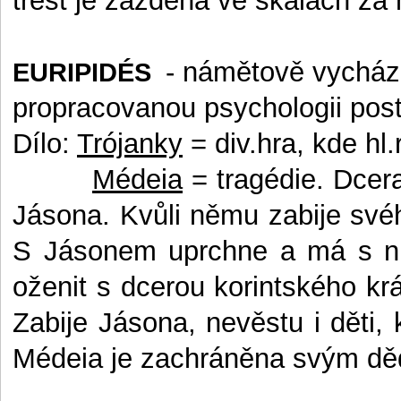
trest je zazděna ve skalách za
- námětově vycháze
EURIPIDÉS
propracovanou psychologii posta
Dílo:
Trójanky
= div.hra, kde hl.
Médeia
= tragédie. Dcer
Jásona. Kvůli němu zabije svéh
S Jásonem uprchne a má s ním
oženit s dcerou korintského kr
Zabije Jásona, nevěstu i děti,
Médeia je zachráněna svým d