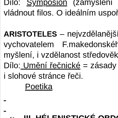
Dílo:
Symposion
(zamyšlení 
vládnout filos. O ideálním uspoř
– nejvzdělanější
ARISTOTELES
vychovatelem F.makedonské
myšlení, i vzdělanost středověk
Dílo:
Umění řečnické
= zásady r
i slohové stránce řeči.
Poetika