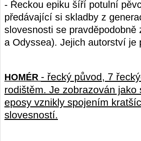
- Řeckou epiku šíří potulní pěvci
předávající si skladby z genera
slovesnosti se pravděpodobně zr
a Odyssea). Jejich autorství je
- řecký původ, 7 řecký
HOMÉR
rodištěm. Je zobrazován jako
eposy vznikly spojením kratší
slovesností.