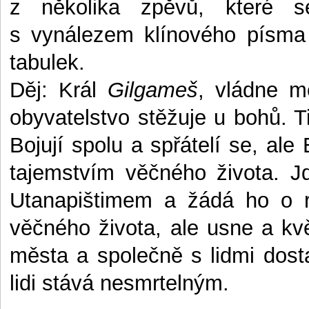
z několika zpěvů, které se
s vynálezem klínového písma
tabulek.
Děj: Král
Gilgameš
, vládne m
obyvatelstvo stěžuje u bohů. T
Bojují spolu a spřátelí se, a
tajemstvím věčného života. 
Utanapištimem a žádá ho o r
věčného života, ale usne a kv
města a společně s lidmi dost
lidi stává nesmrtelným.