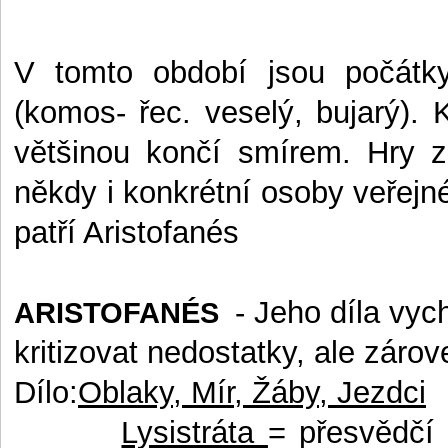
V tomto období jsou počátky
(komos- řec. veselý, bujarý).
většinou končí smírem. Hry 
někdy i konkrétní osoby veřejn
patří Aristofanés
- Jeho díla vyc
ARISTOFANÉS
kritizovat nedostatky, ale záro
Dílo:
Oblaky, Mír, Žáby, Jezdci
Lysistráta
=
přesvědčí