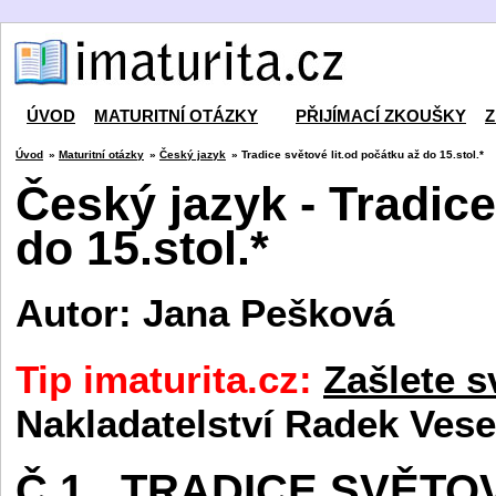
ÚVOD
MATURITNÍ OTÁZKY
PŘIJÍMACÍ ZKOUŠKY
Z
Úvod
»
Maturitní otázky
»
Český jazyk
» Tradice světové lit.od počátku až do 15.stol.*
Český jazyk - Tradice
do 15.stol.*
Autor: Jana Pešková
Tip imaturita.cz:
Zašlete s
Nakladatelství Radek Vese
Č.1
TRADICE SVĚTO