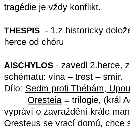
tragédie je vždy konflikt.
- 1.z historicky dolož
THESPIS
herce od chóru
- zavedl 2.herce, 
AISCHYLOS
schématu: vina – trest – smír.
Dílo:
Sedm proti Thébám, Upo
Oresteia
= trilogie, (král
vypráví o zavraždění krále man
Oresteus se vrací domů, chce s