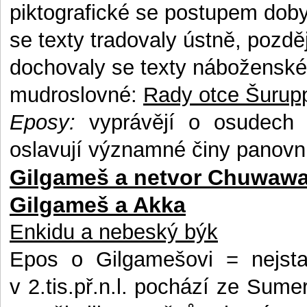
piktografické se postupem doby
se texty tradovaly ústně, pozděj
dochovaly se texty náboženské, 
mudroslovné:
Rady otce Šurup
Eposy:
vyprávějí o osudech b
oslavují významné činy panovn
Gilgameš a netvor Chuwaw
Gilgameš a Akka
Enkidu a nebeský býk
Epos o Gilgamešovi
= nejstar
v 2.tis.př.n.l. pochází ze Sume