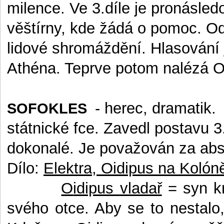
milence. Ve 3.díle je pronásled
věštírny, kde žádá o pomoc. O
lidové shromáždění. Hlasování
Athéna. Teprve potom nalézá Or
- herec, dramatik.
SOFOKLES
státnické fce. Zavedl postavu 
dokonalé. Je považován za absol
Dílo:
Elektra, Oidipus na Kolón
O
idipus vladař
= syn kr
svého otce. Aby se to nestalo