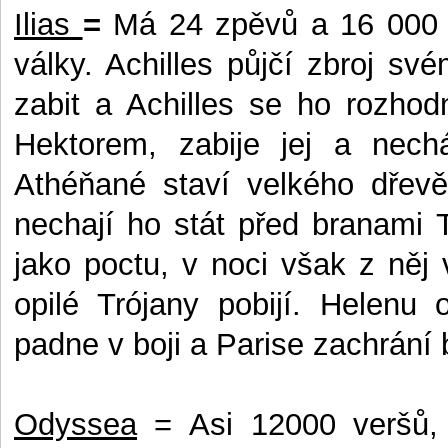
Ilias
=
Má 24 zpěvů a 16 000 v
války. Achilles půjčí zbroj své
zabit a Achilles se ho rozhod
Hektorem, zabije jej a nech
Athéňané staví velkého dřevě
nechají ho stát před branami 
jako poctu, v noci však z něj
opilé Trójany pobijí. Helenu 
padne v boji a Parise zachrání 
Odyssea
=
Asi 12000 veršů, 