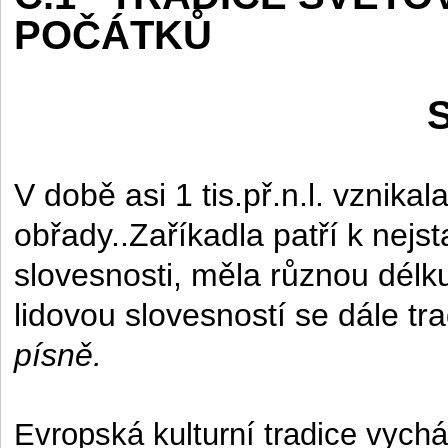
POČÁTKŮ
V době asi 1 tis.př.n.l. vznika
obřady..Zaříkadla patří k nej
slovesnosti, měla různou délk
lidovou slovesností se dále tra
písně.
Evropská kulturní tradice vychá