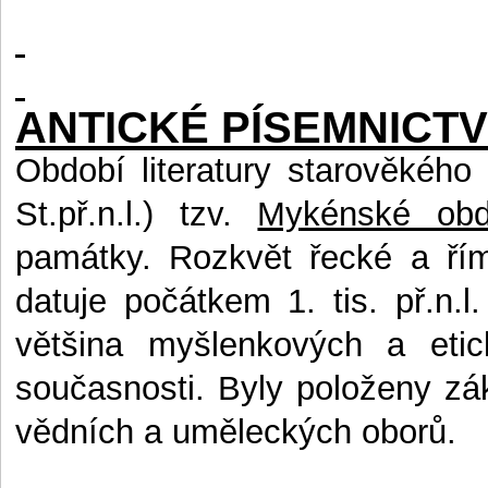
ANTICKÉ PÍSEMNICTV
Období literatury starověkéh
St.př.n.l.) tzv.
Mykénské ob
památky. Rozkvět řecké a řím
datuje počátkem 1. tis. př.n.l
většina myšlenkových a etic
současnosti. Byly položeny zák
vědních a uměleckých oborů.