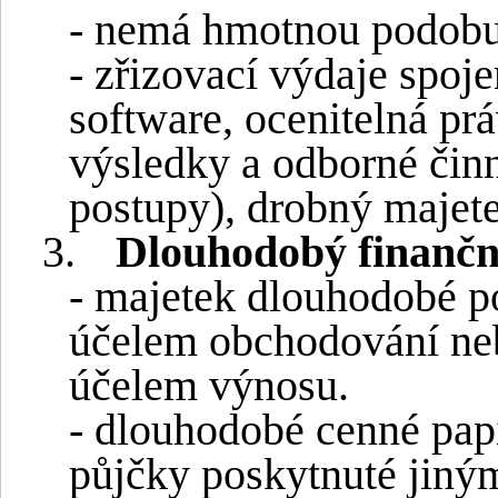
- nemá hmotnou podob
- zřizovací výdaje spoj
software, ocenitelná pr
výsledky a odborné činn
postupy), drobný majet
3.
Dlouhodobý finančn
- majetek dlouhodobé p
účelem obchodování ne
účelem výnosu.
- dlouhodobé cenné papí
půjčky poskytnuté jiný