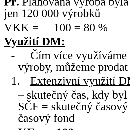
Př.
Plánovaná výroba byla 
jen 120 000 výrobků
VKK =
100 = 80 %
Využití DM:
-
Čím více využíváme 
výroby, můžeme prodat 
1.
Extenzivní využití 
– skutečný čas, kdy byl
SČF = skutečný časový
časový fond