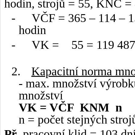
hodin, strojů = 55, KNČ =
-
VČF = 365 – 114 – 
hodin
-
VK =
55 = 119 487
2.
Kapacitní norma mn
- max. množství výrobků
množství
VK = VČF
KNM
n
n = počet stejných stroj
Př
. pracovní klid = 103 dn