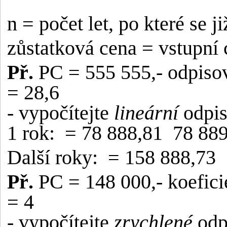
n = počet let, po které se
zůstatková cena = vstupní
Př.
PC = 555 555,- odpisová
= 28,6
- vypočítejte
lineární
odpi
1 rok:
= 78 888,81
78 889
Další roky:
= 158 888,73
Př.
PC = 148 000,- koeficie
= 4
- vypočítejte
zrychlené
odp