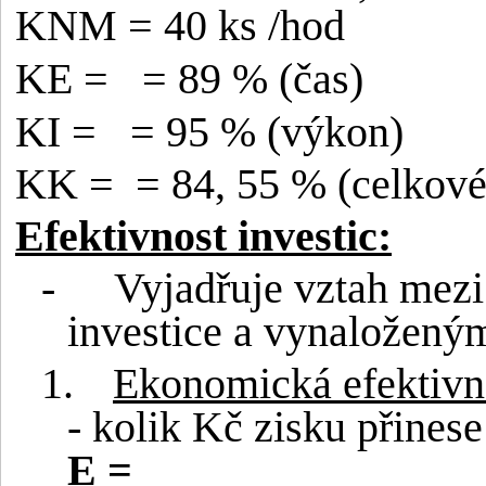
KNM = 40 ks /hod
KE =
= 89 % (čas)
KI =
= 95 % (výkon)
KK =
= 84, 55 % (celkové
Efektivnost investic:
-
Vyjadřuje vztah mez
investice a vynaložený
1.
Ekonomická efektivn
- kolik Kč zisku přine
E =