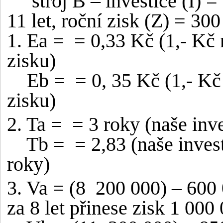
stroj B – investice (I) 
11 let, roční zisk (Z) = 30
1. Ea =
= 0,33 Kč (1,- Kč
zisku)
Eb =
= 0, 35 Kč (1,- K
zisku)
2. Ta =
= 3 roky (naše inve
Tb =
= 2,83 (naše inves
roky)
3. Va = (8
200 000) – 600 
za 8 let přinese zisk 1 000