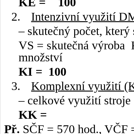
KE =
100
2.
Intenzivní využití D
– skutečný počet, který 
VS = skutečná výroba
množství
KI =
100
3.
Komplexní využití (
– celkové využití stroje
KK =
Př.
SČF = 570 hod., VČF =