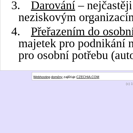
3.
Darování
– nejčastěj
neziskovým organizacím
4.
Přeřazením do osobn
majetek pro podnikání n
pro osobní potřebu (aut
Webhosting
domény
zajišťuje
CZECHIA.COM
(c) 