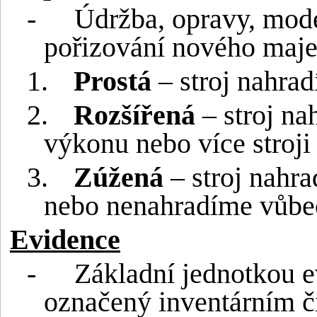
-
Údržba, opravy, mode
pořizování nového majet
1.
Prostá
– stroj nahra
2.
Rozšířená
– stroj na
výkonu nebo více stroji
3.
Zúžená
– stroj nahr
nebo nenahradíme vůbe
Evidence
-
Základní jednotkou e
označený inventárním č