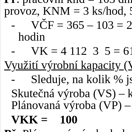
provoz, KNM = 3 ks/hod, 5
-
VČF = 365 – 103 = 
hodin
-
VK = 4 112
3
5 = 6
Využití výrobní kapacity 
-
Sleduje, na kolik % j
Skutečná výroba (VS) – k
Plánovaná výroba (VP) – 
VKK =
100