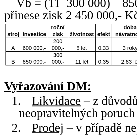
Vb = (11
300 000) – 850
přinese zisk 2 450 000,- K
roční
doba
stroj
investice
zisk
životnost
efekt
návratno
200
A
600 000,-
000,-
8 let
0,33
3 rok
300
B
850 000,-
000,-
11 let
0,35
2,83 le
Vyřazování DM:
1.
Likvidace
– z důvodů
neopravitelných poruch
2.
Prodej
– v případě ne