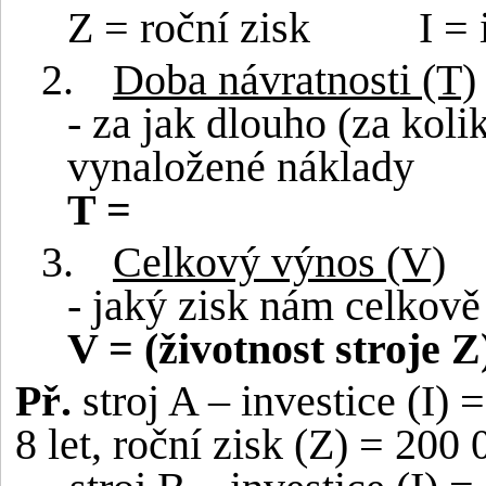
Z = roční zisk
I =
2.
Doba návratnosti (T)
- za jak dlouho (za kolik
vynaložené náklady
T =
3.
Celkový výnos (V)
- jaký zisk nám celkově
V = (životnost stroje
Z)
Př.
stroj A – investice (I) 
8 let, roční zisk (Z) = 200