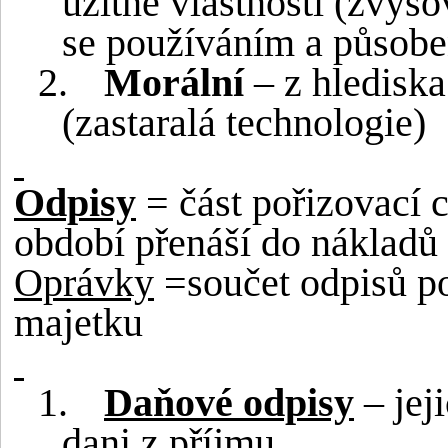
užitné vlastnosti (zvyš
se používáním a působe
2.
Morální
– z hledisk
(zastaralá technologie)
Odpisy
= část pořizovací c
období přenáší do nákladů
Oprávky
=součet odpisů p
majetku
1.
Daňové odpisy
– jej
dani z příjmu