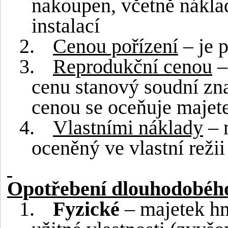
nakoupen, včetně nákla
instalací
2.
Cenou pořízení
– je 
3.
Reprodukční cenou
–
cenu stanový soudní zn
cenou se oceňuje majete
4.
Vlastními náklady
– 
oceněný ve vlastní režii
Opotřebení dlouhodobéh
1.
Fyzické
– majetek hm