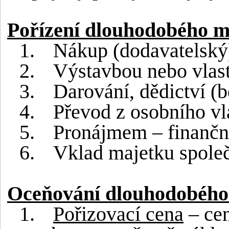
Pořízení dlouhodobého m
1.
Nákup (dodavatelský
2.
Výstavbou nebo vlas
3.
Darování, dědictví (b
4.
Převod z osobního vla
5.
Pronájmem – finanční
6.
Vklad majetku spole
Oceňování dlouhodobého
1.
Pořizovací cena
– cen