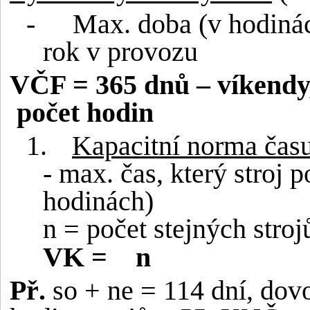
-
Max. doba (v hodinác
rok v provozu
VČF = 365 dnů – víkendy,
počet hodin
1.
Kapacitní norma ča
- max. čas, který stroj 
hodinách)
n = počet stejných stroj
VK =
n
Př.
so + ne = 114 dní, dov