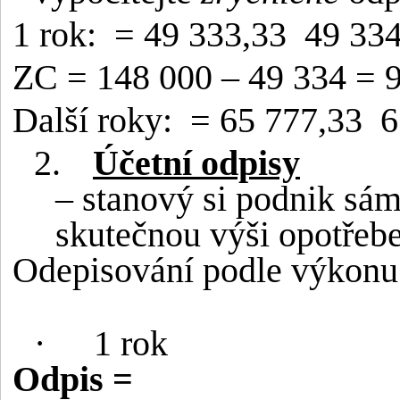
1 rok:
= 49 333,33
49 334
ZC = 148 000 – 49 334 = 9
Další roky:
= 65 777,33
6
2.
Účetní odpisy
– stanový si podnik sám
skutečnou výši opotřeb
Odepisování podle výkonu
·
1 rok
Odpis =