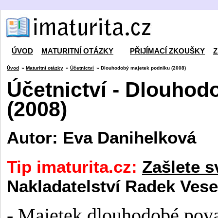
ÚVOD
MATURITNÍ OTÁZKY
PŘIJÍMACÍ ZKOUŠKY
Z
Úvod
»
Maturitní otázky
»
Účetnictví
» Dlouhodobý majetek podniku (2008)
Účetnictví - Dlouhod
(2008)
Autor: Eva Danihelková
Tip imaturita.cz:
Zašlete s
Nakladatelství Radek Vese
- Majetek dlouhodobé pova